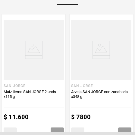
PUM - Unidad
Gramo
de Medida
SAN JORGE
SAN JORGE
Maíz tierno SAN JORGE 2 unds
Arveja SAN JORGE con zanahoria
x115 g
x348 g
$
11
.
600
$
7800