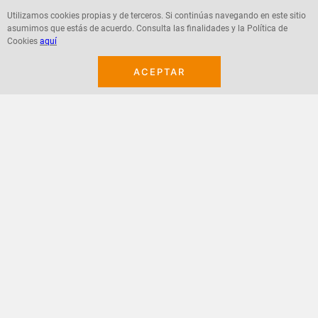
Utilizamos cookies propias y de terceros. Si continúas navegando en este sitio
asumimos que estás de acuerdo. Consulta las finalidades y la Política de
Agregar
Agregar
Cookies
aquí
ACEPTAR
¡Suscribete a nuestro newsletter!
Recibe las ofertas y novedades en tu buzón.
Acepto política de datos, términos y condiciones
Suscribirme
+
CONTACTANOS