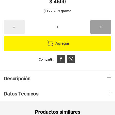
$
4600
$ 127,78
x
gramo
Agregar
+
Descripción
En Mercaldas compra Alcaparras En Vinagre LA CORUÑA 60 Frasco
+
Marca LA CORUÑA y recibelo en tu casa en minutos.
Datos Técnicos
Peso Neto
60
Productos similares
Producto (kg)