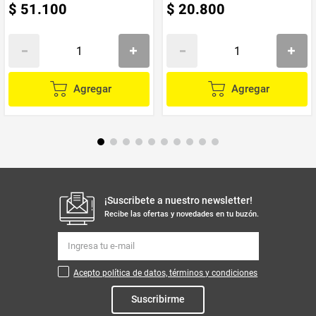
$
51
.
100
$
20
.
800
Agregar
Agregar
¡Suscribete a nuestro newsletter!
Recibe las ofertas y novedades en tu buzón.
Acepto política de datos, términos y condiciones
Suscribirme