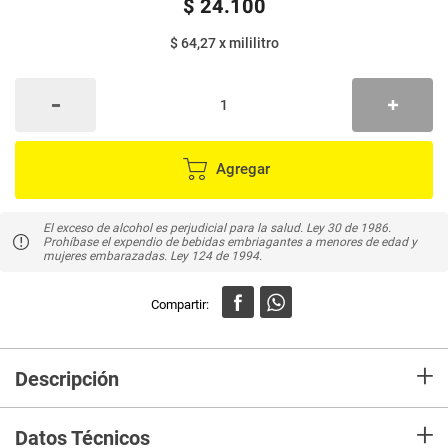
$
24
.
100
$ 64,27
x
mililitro
Agregar
El exceso de alcohol es perjudicial para la salud. Ley 30 de 1986.
Prohíbase el expendio de bebidas embriagantes a menores de edad y
mujeres embarazadas. Ley 124 de 1994.
+
Descripción
Es un coctel fresco ideal como apretivo o para maridar platos de mar o
+
ensaladas.
Datos Técnicos