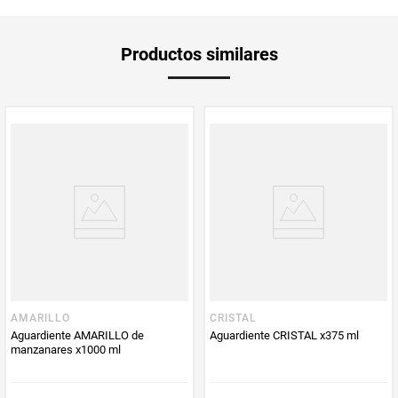
Unidad de
un
Productos similares
medida
Multiplicador
1
PUM - Medida
375
Peso Neto
375
Producto (kg)
PUM - Unidad
Mililitro
de Medida
AMARILLO
CRISTAL
Aguardiente AMARILLO de
Aguardiente CRISTAL x375 ml
manzanares x1000 ml