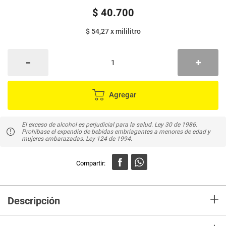
$
40
.
700
$ 54,27
x
mililitro
Agregar
El exceso de alcohol es perjudicial para la salud. Ley 30 de 1986.
Prohíbase el expendio de bebidas embriagantes a menores de edad y
mujeres embarazadas. Ley 124 de 1994.
+
Descripción
Aguardiente Antioqueño Sin Azucar, es elaborado con alcoholes