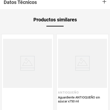
+
extraneutros, esencias naturales de anís y agua potable tratada por filtros
Datos Técnicos
de carbón, todos estos insumos mezclados conjugan el sabor inigualable
del Aguardiente Antioqueño SIN AZÚCAR 29º, el cual presenta notas
alcohólicas agradables ligeramente suavizadas
Unidad de
un
Productos similares
medida
Multiplicador
1
PUM - Medida
750
Peso Neto
750
Producto (kg)
PUM - Unidad
Mililitro
de Medida
ANTIOQUEÑO
Aguardiente ANTIOQUEÑO sin
azucar x750 ml