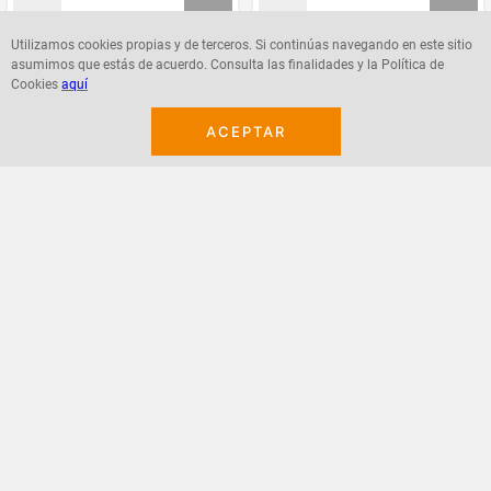
Utilizamos cookies propias y de terceros. Si continúas navegando en este sitio
asumimos que estás de acuerdo. Consulta las finalidades y la Política de
Agregar
Agregar
Cookies
aquí
ACEPTAR
¡Suscribete a nuestro newsletter!
Recibe las ofertas y novedades en tu buzón.
Acepto política de datos, términos y condiciones
Suscribirme