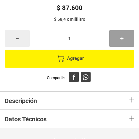
$
87
.
600
$ 58,4
x
mililitro
Agregar
+
Descripción
Aguardiente AMARILLO DE MANZANARES x1500 ml
+
Datos Técnicos
Peso Neto
1500