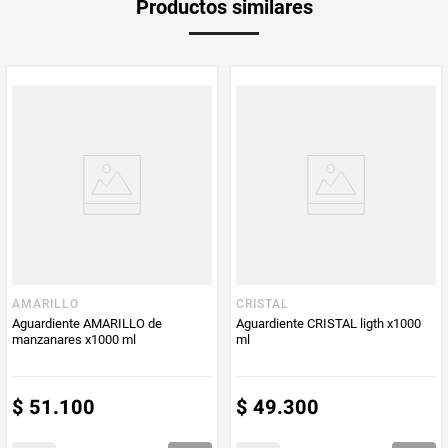
Productos similares
Producto (kg)
PUM - Unidad
Mililitro
de Medida
AMARILLO
CRISTAL
Aguardiente AMARILLO de
Aguardiente CRISTAL ligth x1000
manzanares x1000 ml
ml
$
51
.
100
$
49
.
300