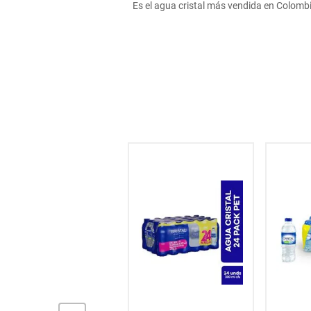
Es el agua cristal más vendida en Colombi
hogar
tecnología
moda
deportes
juguetería