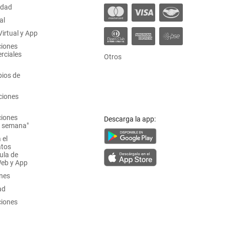
idad
al
irtual y App
ciones
rciales
Otros
ios de
ciones
ciones
Descarga la app:
a semana"
 el
atos
ula de
Web y App
ones
ad
ciones