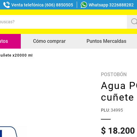
Venta telefónica (606) 8850505
Whatsapp 3226888282
uscas?
s buscados
atos
Cómo comprar
Puntos Mercaldas
uñete x20000 ml
POSTOBÓN
Agua 
cuñete
PLU
:
34995
$
18
.
200