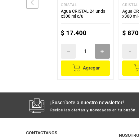
BRISA
CRISTAL
CRISTAL
Agua BRISA lima limón
Agua CRISTAL 24 unds
Agua CR
con gas x600 ml
x300 ml c/u
x300 ml 
$
2700
$
17
.
400
$
870
Agregar
Agregar
¡Suscríbete a nuestro newsletter!
Recibe las ofertas y novedades en tu buzón.
CONTACTANOS
NOSOTR