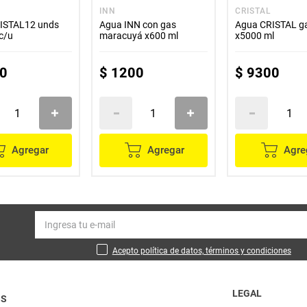
INN
CRISTAL
ISTAL12 unds
Agua INN con gas
Agua CRISTAL g
c/u
maracuyá x600 ml
x5000 ml
0
$
1200
$
9300
Agregar
Agregar
Agre
Acepto política de datos, términos y condiciones
LEGAL
OS