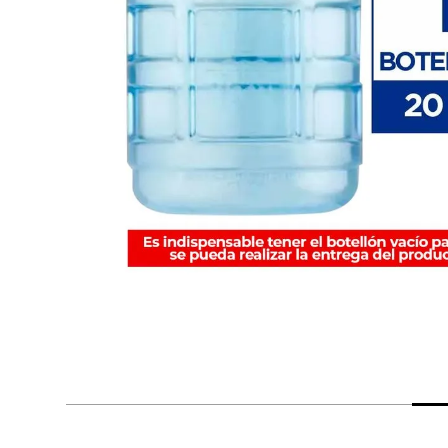
despensa
Arroz
Mantequilla
lácteos y refrigerados
vinos y licores
cuidado del bebé
mascotas
limpieza
cuidado personal
otros