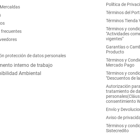
Política de Privac
 Mercaldas
Términos del Port
s
Términos Tienda V
nos
Términos y condi
 frecuentes
"Actividades come
vigentes"
oveedores
Garantías o Camb
Producto
ón protección de datos personales
Términos y Condi
ento interno de trabajo
Mercado Pago
ibilidad Ambiental
Términos y condi
"Descuentos de l
Autorización para
tratamiento de d
personales(Cláus
consentimiento 
Envío y Devoluci
Aviso de privacid
Términos y condi
Sistecredito