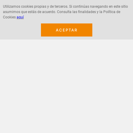
Utilizamos cookies propias y de terceros. Si continúas navegando en este sitio
asumimos que estás de acuerdo. Consulta las finalidades y la Política de
Agregar
Agregar
Cookies
aquí
ACEPTAR
¡Suscribete a nuestro newsletter!
Recibe las ofertas y novedades en tu buzón.
Acepto política de datos, términos y condiciones
Suscribirme
+
CONTACTANOS