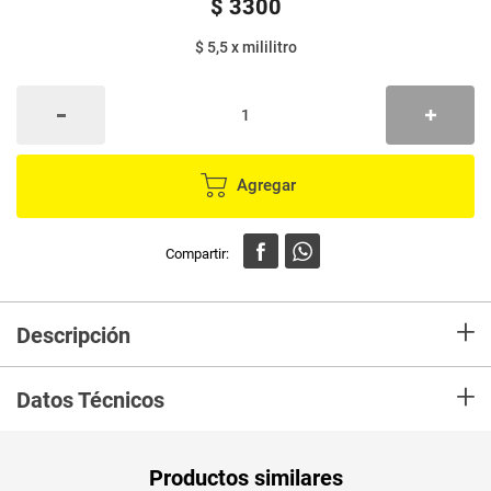
$
3300
$ 5,5
x
mililitro
Agregar
+
Descripción
Manantial es un agua mineral de origen 100% natural, que nace de la
+
Cordillera de los Andes a más de 3.000 mts. de altura. Es un producto
Datos Técnicos
reconocido por los colombianos por su sabor y calidad.
Unidad de
un
Productos similares
medida