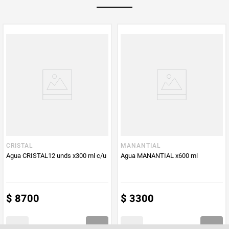
Multiplicador
1
PUM - Medida
600
Peso Neto
600
Producto (kg)
PUM - Unidad
Mililitro
de Medida
CRISTAL
MANANTIAL
Agua CRISTAL12 unds x300 ml c/u
Agua MANANTIAL x600 ml
$
8700
$
3300