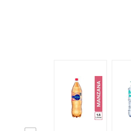
hogar
tecnología
moda
deportes
juguetería