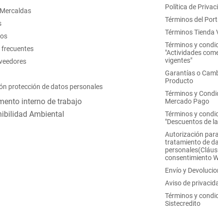
Política de Privac
 Mercaldas
Términos del Port
s
Términos Tienda V
nos
Términos y condi
 frecuentes
"Actividades come
vigentes"
oveedores
Garantías o Camb
Producto
ón protección de datos personales
Términos y Condi
ento interno de trabajo
Mercado Pago
ibilidad Ambiental
Términos y condi
"Descuentos de l
Autorización para
tratamiento de d
personales(Cláus
consentimiento 
Envío y Devoluci
Aviso de privacid
Términos y condi
Sistecredito