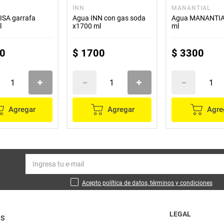
INN
MANANTIAL
ISA garrafa
Agua INN con gas soda
Agua MANANTIA
l
x1700 ml
ml
0
$
1700
$
3300
Agregar
Agregar
Agre
Acepto política de datos, términos y condiciones
LEGAL
OS