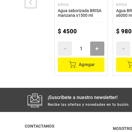
CRISTAL
BRISA
BRISA
Agua CRISTAL x600 ml
Agua saborizada BRISA
Agua BR
manzana x1500 ml
x6000 m
$
1900
$
4500
$
980
Agregar
Agregar
¡Suscríbete a nuestro newsletter!
Recibe las ofertas y novedades en tu buzón.
CONTACTANOS
NOSOTR