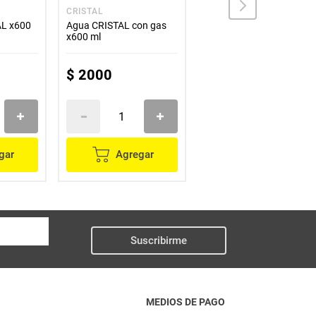
CRISTAL
INN
L x600
Agua CRISTAL con gas
Agua INN frutos rojos
x600 ml
x600 ml
$
2000
$
1200
gar
Agregar
Agregar
Suscribirme
MEDIOS DE PAGO