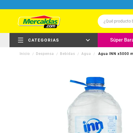
¿Qué producto b
Términos má
Súper Bar
CATEGORIAS
Leche
Despensa
Bebidas
Agua
Agua INN x5000 m
Carne
electrodomésticos
Queso
Huevos
carnes, pollo y pescado
Cafe
carnes frías, embutidos y
delicatessen
Pollo
Galletas
frutas y verduras
Aceite