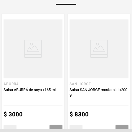
PUM - Unidad
Gramo
de Medida
ABURRÁ
SAN JORGE
Salsa ABURRÁ de soya x165 ml
Salsa SAN JORGE mostamiel x200
g
$
3000
$
8300