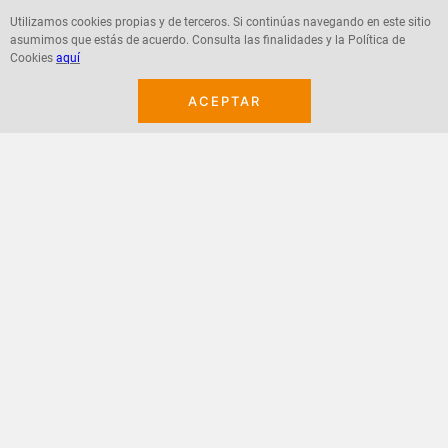
Utilizamos cookies propias y de terceros. Si continúas navegando en este sitio
asumimos que estás de acuerdo. Consulta las finalidades y la Política de
Agregar
Agregar
Cookies
aquí
ACEPTAR
¡Suscribete a nuestro newsletter!
Recibe las ofertas y novedades en tu buzón.
Acepto política de datos, términos y condiciones
Suscribirme
+
CONTACTANOS