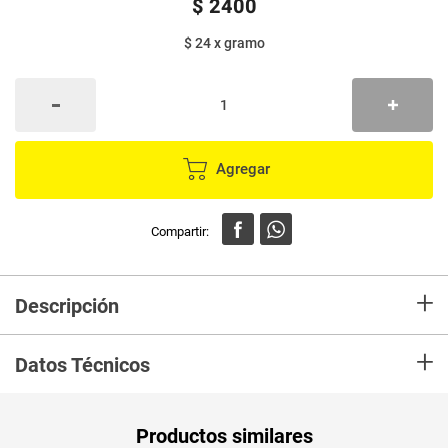
$
2400
$ 24
x
gramo
Agregar
+
Descripción
Producto listo para sazonar comidas o preparaciones gastronomicas con
+
el fin de resaltar los sabores, colores y olores a los alimentos en su
Datos Técnicos
preparación. Útil como aderezo en diferentes recetas especialmente en la
preparación de carnes y acompañante de comidas rápidas en general.
Base para preparar salsas
Peso Neto
100
Productos similares
Producto (kg)