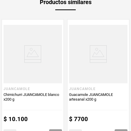
Productos similares
medida
Multiplicador
1
PUM - Medida
250
Peso Neto
250
Producto (kg)
PUM - Unidad
Gramo
de Medida
JUANCAMOLE
JUANCAMOLE
Chimichurri JUANCAMOLE blanco
Guacamole JUANCAMOLE
x200 g
artesanal x200 g
$
10
.
100
$
7700