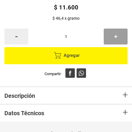
$
11
.
600
$ 46,4
x
gramo
Agregar
+
Descripción
En mercaldas compra Aderezo cesar GOURMET omega mix x250 g
+
Datos Técnicos
Unidad de
gr