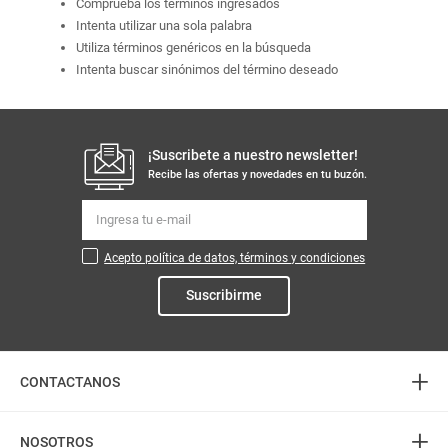
Comprueba los términos ingresados
Intenta utilizar una sola palabra
Utiliza términos genéricos en la búsqueda
Intenta buscar sinónimos del término deseado
¡Suscribete a nuestro newsletter!
Recibe las ofertas y novedades en tu buzón.
Acepto política de datos, términos y condiciones
Suscribirme
+
CONTACTANOS
+
Atención telefónica
NOSOTROS