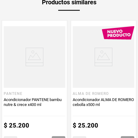
Productos similares
Peso Neto
250
Producto (kg)
PUM - Unidad
Mililitro
de Medida
PANTENE
ALMA DE ROMERO
Acondicionador PANTENE bambu
Acondicionador ALMA DE ROMERO
nutre & crece x400 ml
cebolla x500 ml
$
25
.
200
$
25
.
200