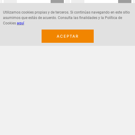
Utilizamos cookies propias y de terceros. Si continúas navegando en este sitio
asumimos que estás de acuerdo. Consulta las finalidades y la Política de
Agregar
Agregar
Cookies
aquí
ACEPTAR
¡Suscribete a nuestro newsletter!
Recibe las ofertas y novedades en tu buzón.
Acepto política de datos, términos y condiciones
Suscribirme