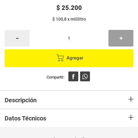
$
25
.
200
$ 100,8
x
mililitro
Agregar
+
Descripción
El Acondicionador sin sal1 Pantene Pro-V Miracles Colágeno Nutre y
+
Revitaliza contiene ingredientes acondicionadores activos que lubrican el
Datos Técnicos
cabello para una sensación de suavidad inigualable y potenciando los
beneficios de nutrición del shampoo.
PUM - Medida
250