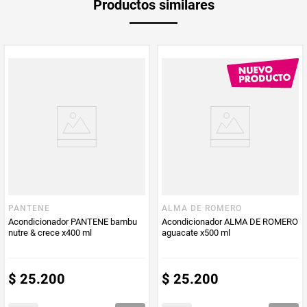
Productos similares
medida
Peso Neto
400
Producto (kg)
PUM - Unidad
Mililitro
de Medida
PANTENE
ALMA DE ROMERO
Acondicionador PANTENE bambu
Acondicionador ALMA DE ROMERO
nutre & crece x400 ml
aguacate x500 ml
$
25
.
200
$
25
.
200