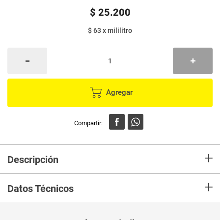
$
25
.
200
$ 63
x
mililitro
Agregar
+
Descripción
Acondicionador PANTENE bambu nutre el cabello desde la raiz para que
+
se fortlezca y tenga hasta el 90% menos caida, hidratación poderosa para
Datos Técnicos
un cabello largo y mas fuerte
Unidad de
un