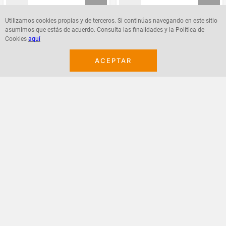
Utilizamos cookies propias y de terceros. Si continúas navegando en este sitio
asumimos que estás de acuerdo. Consulta las finalidades y la Política de
Agregar
Agregar
Cookies
aquí
ACEPTAR
¡Suscribete a nuestro newsletter!
Recibe las ofertas y novedades en tu buzón.
Acepto política de datos, términos y condiciones
Suscribirme