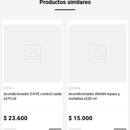
Productos similares
medida
PUM - Medida
240
Peso Neto
240
Producto (kg)
PUM - Unidad
Mililitro
de Medida
DOVE
ANIAN
Acondicionador DOVE control caída
Acondicionador ANIAN repara y
x370 ml
revitaliza x250 ml
$
23
.
600
$
15
.
000