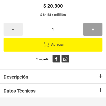
$
20
.
300
$ 84,58
x
mililitro
Agregar
+
Descripción
En mercaldas compra Acondicionador HERBAL ESSENCES rosa mosqueta
+
x240 ml
Datos Técnicos
Unidad de
un