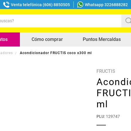
Venta telefónica (606) 8850505
Whatsapp 3226888282
uscas?
s buscados
atos
Cómo comprar
Puntos Mercaldas
nadores
Acondicionador FRUCTIS coco x300 ml
FRUCTIS
Acondi
FRUCTI
ml
PLU
:
129747