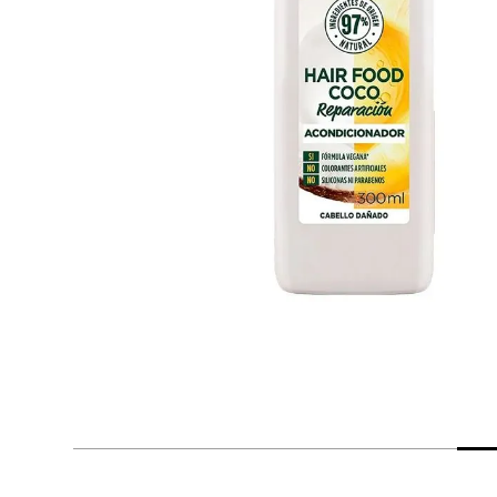
despensa
Mantequilla
Arroz
lácteos y refrigerados
vinos y licores
cuidado del bebé
mascotas
limpieza
cuidado personal
otros