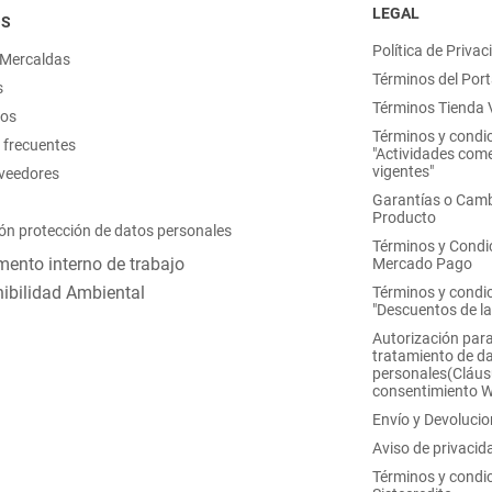
LEGAL
OS
Política de Privac
 Mercaldas
Términos del Port
s
Términos Tienda V
nos
Términos y condi
 frecuentes
"Actividades come
vigentes"
oveedores
Garantías o Camb
Producto
ón protección de datos personales
Términos y Condi
ento interno de trabajo
Mercado Pago
ibilidad Ambiental
Términos y condi
"Descuentos de l
Autorización para
tratamiento de d
personales(Cláus
consentimiento 
Envío y Devoluci
Aviso de privacid
Términos y condi