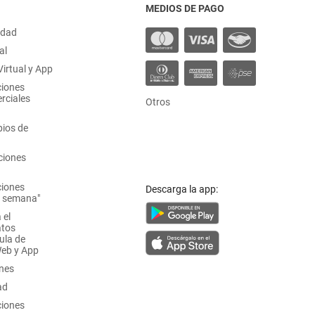
MEDIOS DE PAGO
idad
al
irtual y App
ciones
rciales
Otros
ios de
ciones
ciones
Descarga la app:
a semana"
 el
atos
ula de
Web y App
ones
ad
ciones