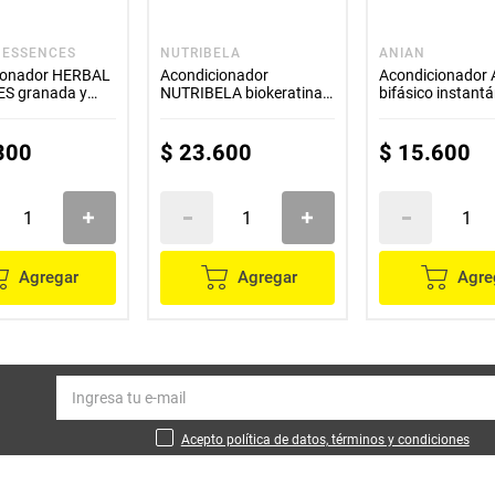
 ESSENCES
NUTRIBELA
ANIAN
ionador HERBAL
Acondicionador
Acondicionador
S granada y
NUTRIBELA biokeratina
bifásico instant
 vegana x240 ml
x370 ml
x400 ml
300
$
23
.
600
$
15
.
600
Agregar
Agregar
Agre
Acepto política de datos, términos y condiciones