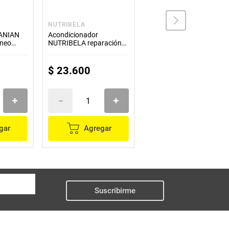
NUTRIBELA
DOVE
 ANIAN
Acondicionador
Acondicionador DOVE
áneo
NUTRIBELA reparación
oleo nutrición x370 ml
intensiva x370 ml
$
23
.
600
$
24
.
600
gar
Agregar
Agregar
Suscribirme