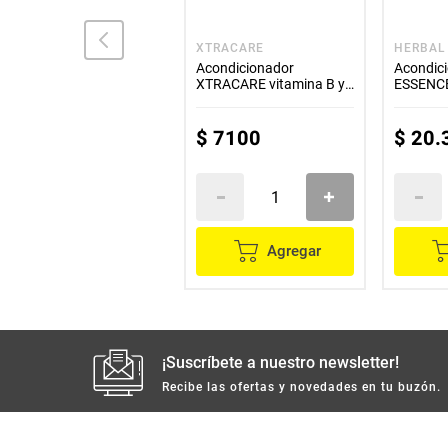
PANTENE
XTRACARE
HERBAL
Acondicionador
Acondicionador
Acondic
PANTENE restauración
XTRACARE vitamina B y
ESSENCE
x400 ml
miel x413 ml
proteína
$
25
.
900
$
7100
$
20
.
Agregar
Agregar
¡Suscríbete a nuestro newsletter!
Recibe las ofertas y novedades en tu buzón.