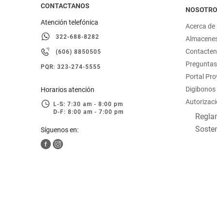
CONTACTANOS
NOSOTR
Atención telefónica
Acerca de
322-688-8282
Almacene
Contacte
(606) 8850505
Preguntas
PQR: 323-274-5555
Portal Pr
Digibonos
Horarios atención
Autorizaci
L-S: 7:30 am - 8:00 pm
D-F: 8:00 am - 7:00 pm
Reglam
Sosten
Síguenos en: