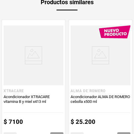
Productos similares
medida
PUM - Medida
370
Peso Neto
370
Producto (kg)
PUM - Unidad
Mililitro
de Medida
XTRACARE
ALMA DE ROMERO
Acondicionador XTRACARE
Acondicionador ALMA DE ROMERO
vitamina B y miel x413 ml
cebolla x500 ml
$
7100
$
25
.
200