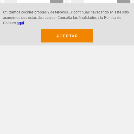
Utilizamos cookies propias y de terceros. Si continúas navegando en este sitio
asumimos que estás de acuerdo. Consulta las finalidades y la Política de
Agregar
Agregar
Cookies
aquí
ACEPTAR
¡Suscribete a nuestro newsletter!
Recibe las ofertas y novedades en tu buzón.
Acepto política de datos, términos y condiciones
Suscribirme