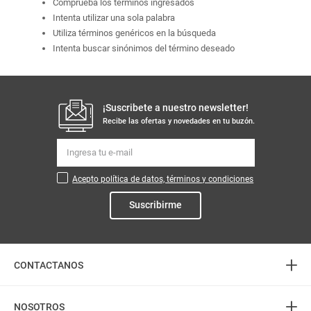
Comprueba los términos ingresados
Intenta utilizar una sola palabra
Utiliza términos genéricos en la búsqueda
Intenta buscar sinónimos del término deseado
¡Suscribete a nuestro newsletter!
Recibe las ofertas y novedades en tu buzón.
Acepto política de datos, términos y condiciones
Suscribirme
+
CONTACTANOS
+
Atención telefónica
NOSOTROS