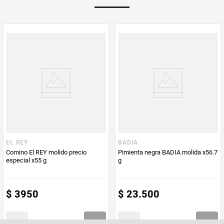
Multiplicador
1
PUM - Medida
30
Peso Neto
30
Producto (kg)
PUM - Unidad
Gramo
de Medida
EL REY
BADIA
Comino El REY molido precio
Pimienta negra BADIA molida x56.7
especial x55 g
g
$
3950
$
23
.
500