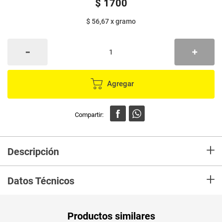
$
1700
$ 56,67
x
gramo
Agregar
+
Descripción
Productos de excelenete calidad, y simpre en la busqueda de un
+
mejoramiento continuo.
Datos Técnicos
Unidad de
un
Productos similares
medida