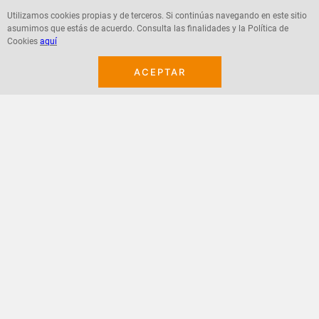
Utilizamos cookies propias y de terceros. Si continúas navegando en este sitio
asumimos que estás de acuerdo. Consulta las finalidades y la Política de
Agregar
Agregar
Cookies
aquí
ACEPTAR
¡Suscribete a nuestro newsletter!
Recibe las ofertas y novedades en tu buzón.
Acepto política de datos, términos y condiciones
Suscribirme
+
CONTACTANOS