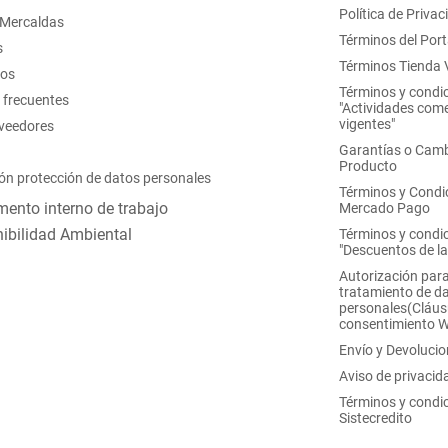
Política de Privac
 Mercaldas
Términos del Port
s
Términos Tienda V
nos
Términos y condi
 frecuentes
"Actividades come
vigentes"
oveedores
Garantías o Camb
Producto
ón protección de datos personales
Términos y Condi
ento interno de trabajo
Mercado Pago
ibilidad Ambiental
Términos y condi
"Descuentos de l
Autorización para
tratamiento de d
personales(Cláus
consentimiento 
Envío y Devoluci
Aviso de privacid
Términos y condi
Sistecredito