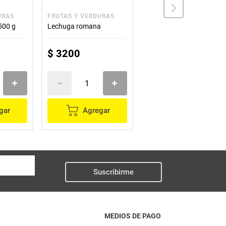
URAS
FRUTAS Y VERDURAS
FRUTAS Y VERDURAS
500 g
Lechuga romana
Repollo morado
$
3200
$
2400
gar
Agregar
Agregar
Suscribirme
MEDIOS DE PAGO