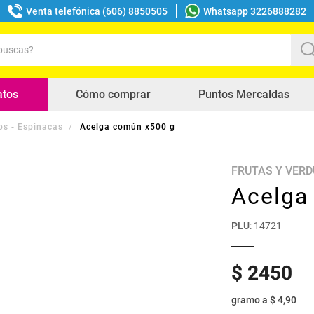
Venta telefónica (606) 8850505
Whatsapp 3226888282
uscas?
s buscados
atos
Cómo comprar
Puntos Mercaldas
os - Espinacas
Acelga común x500 g
FRUTAS Y VER
Acelga
PLU
:
14721
$
2450
gramo
a
$ 4,90