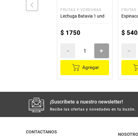
MERCALDAS
FRUTAS Y VERDURAS
FRUTAS
Col KALE rizada lisa
Lechuga Batavia 1 und
Espinaca
$
4700
$
1750
$
540
Agregar
Agregar
¡Suscríbete a nuestro newsletter!
Recibe las ofertas y novedades en tu buzón.
CONTACTANOS
NOSOTR