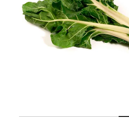
despensa
Arroz
Mantequilla
lácteos y refrigerados
vinos y licores
cuidado del bebé
mascotas
limpieza
cuidado personal
otros