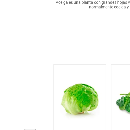
Acelga es una planta con grandes hojas 
hogar
normalmente cocida y 
tecnología
moda
deportes
juguetería