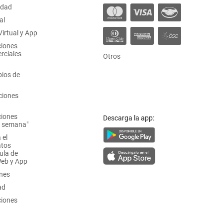
idad
al
irtual y App
ciones
rciales
Otros
ios de
ciones
ciones
Descarga la app:
a semana"
 el
atos
ula de
Web y App
ones
ad
ciones