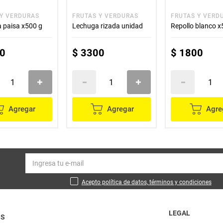
 Y VERDURAS
FRUTAS Y VERDURAS
FRUTAS Y VERD
 paisa x500 g
Lechuga rizada unidad
Repollo blanco x
0
$
3300
$
1800
Agregar
Agregar
Agre
Acepto política de datos, términos y condiciones
LEGAL
OS