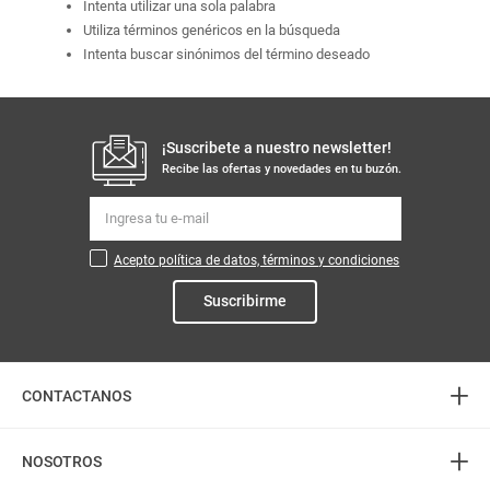
Intenta utilizar una sola palabra
Utiliza términos genéricos en la búsqueda
Intenta buscar sinónimos del término deseado
¡Suscribete a nuestro newsletter!
Recibe las ofertas y novedades en tu buzón.
Acepto política de datos, términos y condiciones
Suscribirme
+
CONTACTANOS
+
Atención telefónica
NOSOTROS
3226888282