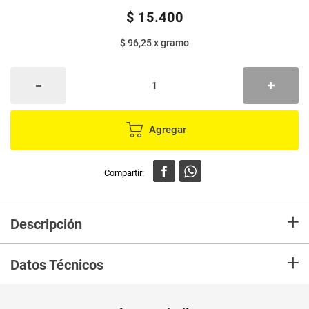
$
15
.
400
$ 96,25
x
gramo
Agregar
+
Descripción
Aceitunas negras deshuesadas
+
Datos Técnicos
Unidad de
un