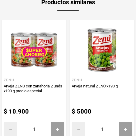
Productos similares
medida
Multiplicador
1
PUM - Medida
160
Peso Neto
160
Producto (kg)
PUM - Unidad
Gramo
de Medida
ZENÚ
ZENÚ
Arveja ZENÚ con zanahoria 2 unds
Arveja natural ZENÚ x190 g
x190 g precio especial
$
10
.
900
$
5000