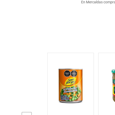
En Mercaldas compra
hogar
tecnología
moda
deportes
juguetería