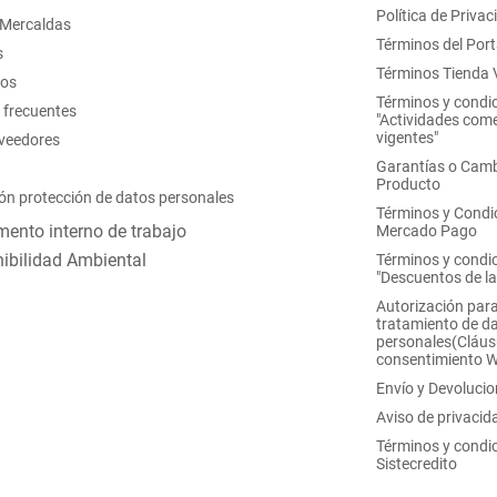
Política de Privac
 Mercaldas
Términos del Port
s
Términos Tienda V
nos
Términos y condi
 frecuentes
"Actividades come
vigentes"
oveedores
Garantías o Camb
Producto
ón protección de datos personales
Términos y Condi
ento interno de trabajo
Mercado Pago
ibilidad Ambiental
Términos y condi
"Descuentos de l
Autorización para
tratamiento de d
personales(Cláus
consentimiento 
Envío y Devoluci
Aviso de privacid
Términos y condi
Sistecredito