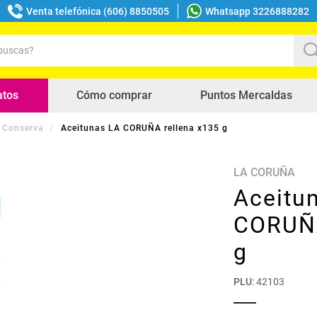
Venta telefónica (606) 8850505
Whatsapp 3226888282
uscas?
s buscados
atos
Cómo comprar
Puntos Mercaldas
 Conserva
Aceitunas LA CORUÑA rellena x135 g
LA CORUÑA
Aceitu
CORUÑA
g
PLU
:
42103