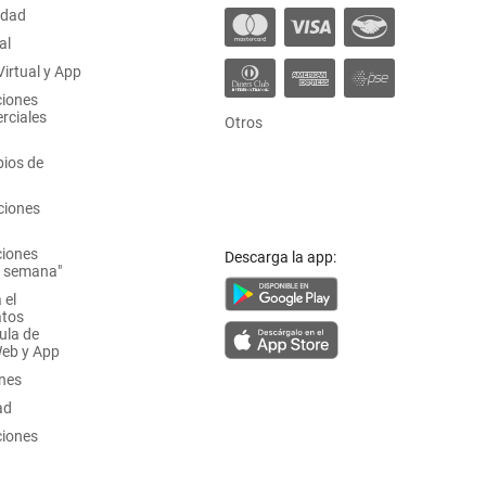
idad
al
irtual y App
ciones
rciales
Otros
ios de
ciones
ciones
Descarga la app:
a semana"
 el
atos
ula de
Web y App
ones
ad
ciones