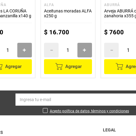
UÑA
ALFA
ABURRÁ
as LA CORUÑA
Aceitunas moradas ALFA
Arveja ABURRÁ 
manzanilla x140 g
x250 g
zanahoria x355 
0
$
16
.
700
$
7600
Agregar
Agregar
Agre
Acepto política de datos, términos y condiciones
LEGAL
OS