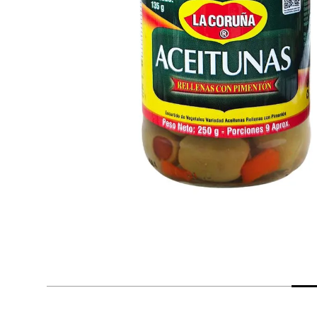
despensa
Arroz
Mantequilla
lácteos y refrigerados
vinos y licores
cuidado del bebé
mascotas
limpieza
cuidado personal
otros