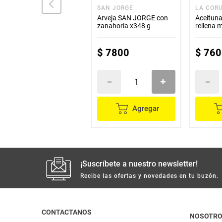
ABURRÁ
SAN JORGE
LA COR
Arveja ABURRÁ natural
Arveja SAN JORGE con
Aceitun
x355 g
zanahoria x348 g
rellena 
$
7600
$
7800
$
760
Agregar
Agregar
¡Suscríbete a nuestro newsletter!
Recibe las ofertas y novedades en tu buzón.
CONTACTANOS
NOSOTR