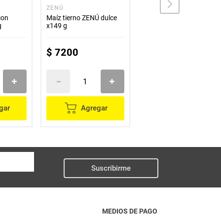
ZENÚ
ALFA
con
Maíz tierno ZENÚ dulce
Cebollitas ALFA blanca
g
x149 g
en vinagre x500 g
$
7200
$
11
.
100
gar
Agregar
Agregar
Suscribirme
MEDIOS DE PAGO