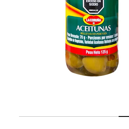
despensa
Arroz
Mantequilla
lácteos y refrigerados
vinos y licores
cuidado del bebé
mascotas
limpieza
cuidado personal
otros