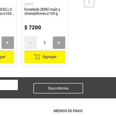
ZENÚ
LA CORUÑA
TICELLO
Ensalada ZENÚ maíz y
Maíz tierno LA CORUÑA
as x160
champiñones x135 g
x149 g
$
7200
$
5600
gar
Agregar
Agregar
Suscribirme
MEDIOS DE PAGO