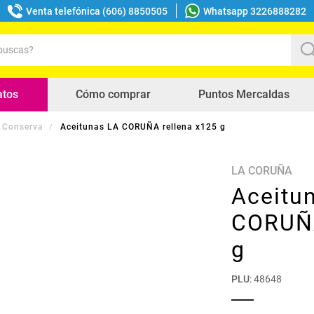
Venta telefónica (606) 8850505
Whatsapp 3226888282
uscas?
s buscados
atos
Cómo comprar
Puntos Mercaldas
 Conserva
Aceitunas LA CORUÑA rellena x125 g
LA CORUÑA
Aceitu
CORUÑA
g
PLU
:
48648