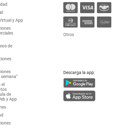
idad
al
irtual y App
ciones
rciales
Otros
ios de
ciones
ciones
Descarga la app:
a semana"
 el
atos
ula de
Web y App
ones
ad
ciones