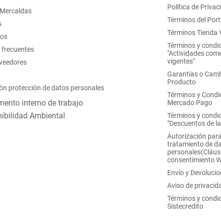
Política de Privac
 Mercaldas
Términos del Port
s
Términos Tienda V
nos
Términos y condi
 frecuentes
"Actividades come
vigentes"
oveedores
Garantías o Camb
Producto
ón protección de datos personales
Términos y Condi
ento interno de trabajo
Mercado Pago
ibilidad Ambiental
Términos y condi
"Descuentos de l
Autorización para
tratamiento de d
personales(Cláus
consentimiento 
Envío y Devoluci
Aviso de privacid
Términos y condi
Sistecredito