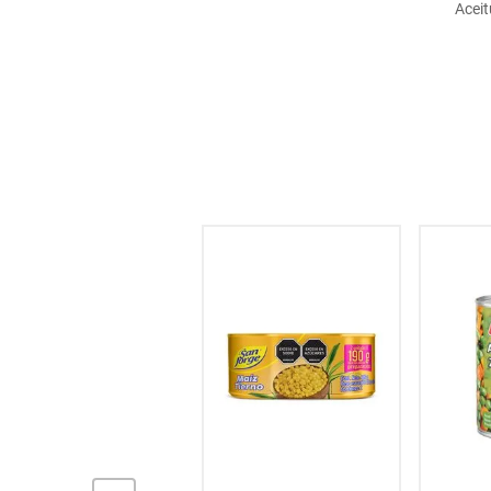
Aceit
hogar
tecnología
moda
deportes
juguetería