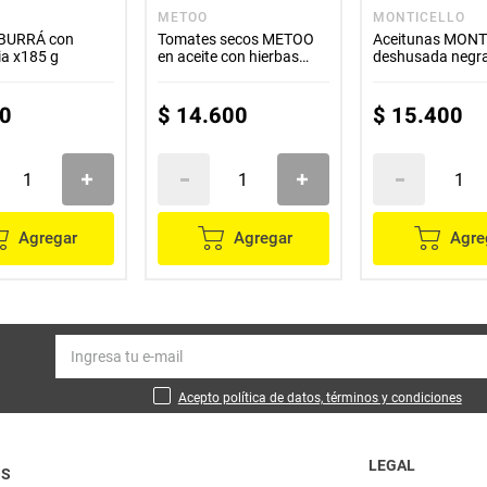
METOO
MONTICELLO
ABURRÁ con
Tomates secos METOO
Aceitunas MON
ia x185 g
en aceite con hierbas
deshusada negr
x155 g
g
0
$
14
.
600
$
15
.
400
Agregar
Agregar
Agre
Acepto política de datos, términos y condiciones
LEGAL
OS