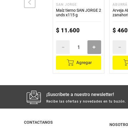
LA CORUÑA
SAN JORGE
ABURRÁ
Maíz tierno LA CORUÑA
Maíz tierno SAN JORGE 2
Arveja 
x262 g
unds x115 g
zanahor
$
6700
$
11
.
600
$
460
Agregar
Agregar
¡Suscríbete a nuestro newsletter!
Recibe las ofertas y novedades en tu buzón.
CONTACTANOS
NOSOTR