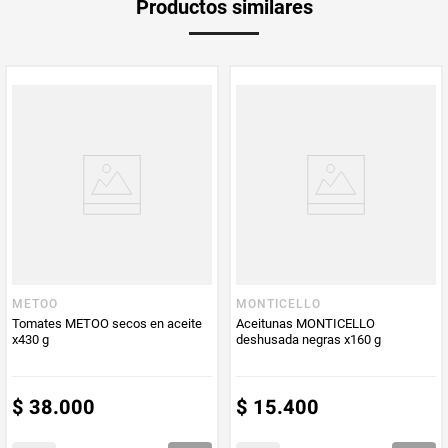
Productos similares
medida
Multiplicador
1
PUM - Medida
125
Peso Neto
125
Producto (kg)
PUM - Unidad
Gramo
de Medida
METOO
MONTICELLO
Tomates METOO secos en aceite
Aceitunas MONTICELLO
x430 g
deshusada negras x160 g
$
38
.
000
$
15
.
400