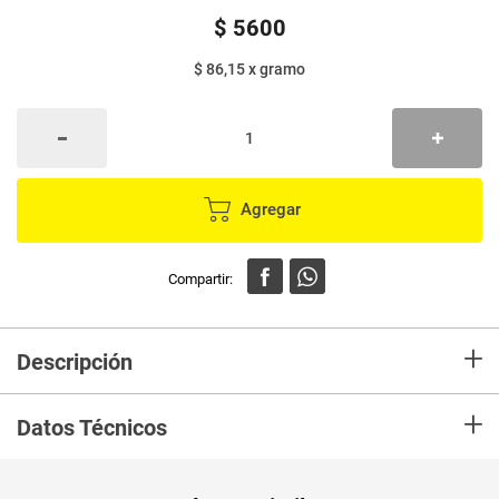
$
5600
$ 86,15
x
gramo
Agregar
+
Descripción
En Mercaldas compra Aceitunas LA CORUÑA deshuesada x65 g
+
Datos Técnicos
Unidad de
un