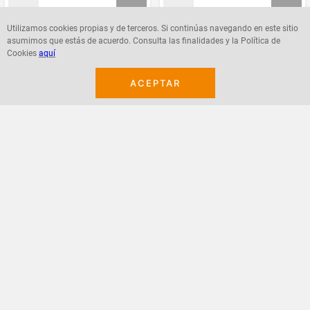
Utilizamos cookies propias y de terceros. Si continúas navegando en este sitio
asumimos que estás de acuerdo. Consulta las finalidades y la Política de
Agregar
Agregar
Cookies
aquí
ACEPTAR
¡Suscribete a nuestro newsletter!
Recibe las ofertas y novedades en tu buzón.
Acepto política de datos, términos y condiciones
Suscribirme