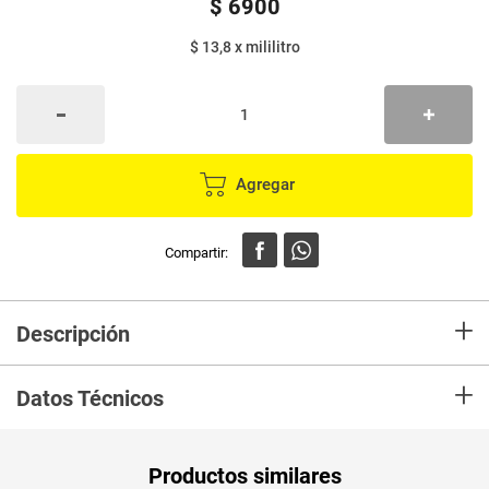
$
6900
$ 13,8
x
mililitro
Agregar
+
Descripción
Aceite OLEOCALI es natural y de calidad, libre de grasas, trans y
+
colesterol, no altera el sabor ni el color de los alimentos y es ideal para
Datos Técnicos
frituras.
Unidad de
un
Productos similares
medida