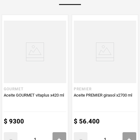
Multiplicador
1
PUM - Medida
500
Peso Neto
500
Producto (kg)
PUM - Unidad
Mililitro
de Medida
GOURMET
PREMIER
Aceite GOURMET vitaplus x420 ml
Aceite PREMIER girasol x2700 ml
$
9300
$
56
.
400