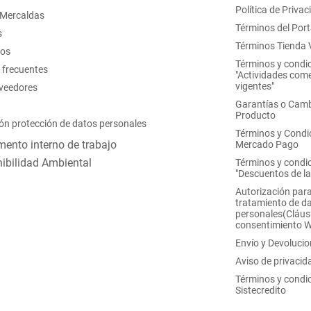
Política de Privac
 Mercaldas
Términos del Port
s
Términos Tienda V
nos
Términos y condi
 frecuentes
"Actividades come
vigentes"
oveedores
Garantías o Camb
Producto
ón protección de datos personales
Términos y Condi
ento interno de trabajo
Mercado Pago
ibilidad Ambiental
Términos y condi
"Descuentos de l
Autorización para
tratamiento de d
personales(Cláus
consentimiento 
Envío y Devoluci
Aviso de privacid
Términos y condi
Sistecredito