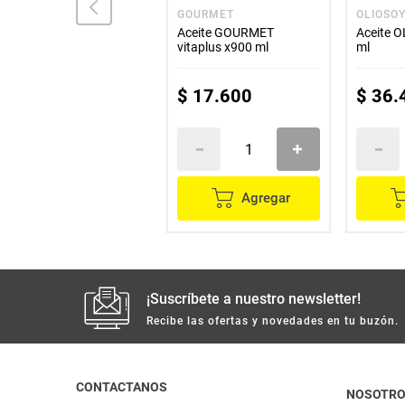
LEFRIT
GOURMET
OLIOSO
Aceite LEFRIT natural
Aceite GOURMET
Aceite 
x1000 ml
vitaplus x900 ml
ml
$
15
.
300
$
17
.
600
$
36
.
Agregar
Agregar
¡Suscríbete a nuestro newsletter!
Recibe las ofertas y novedades en tu buzón.
CONTACTANOS
NOSOTR