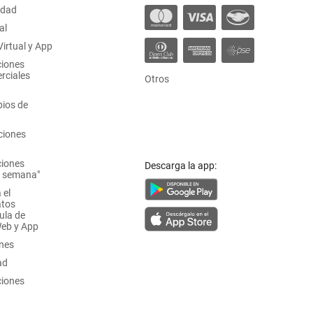
idad
al
irtual y App
ciones
rciales
Otros
ios de
ciones
ciones
Descarga la app:
a semana"
 el
atos
ula de
Web y App
ones
ad
ciones