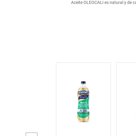
Aceite OLEOCALI es natural y de cali
hogar
tecnología
moda
deportes
juguetería