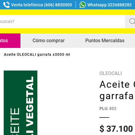
Venta telefónica (606) 8850505
Whatsapp 3226888282
uscas?
s buscados
atos
Cómo comprar
Puntos Mercaldas
Aceite OLEOCALI garrafa x3000 ml
OLEOCALI
Aceite
garraf
PLU
:
493
$
37
.
100