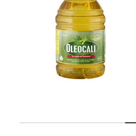
despensa
Arroz
Mantequilla
lácteos y refrigerados
vinos y licores
cuidado del bebé
mascotas
limpieza
cuidado personal
otros