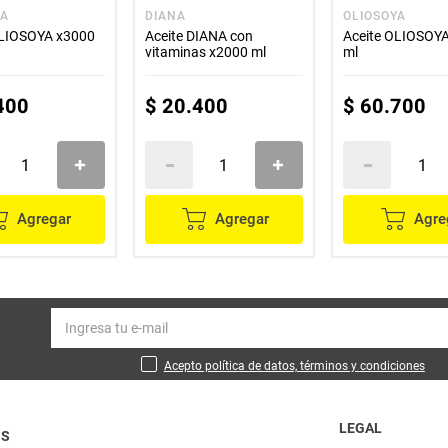
YA
DIANA
OLIOSOYA
OLIOSOYA x3000
Aceite DIANA con
Aceite OLIOSOY
vitaminas x2000 ml
ml
400
$
20
.
400
$
60
.
700
Agregar
Agregar
Agre
Acepto política de datos, términos y condiciones
LEGAL
OS