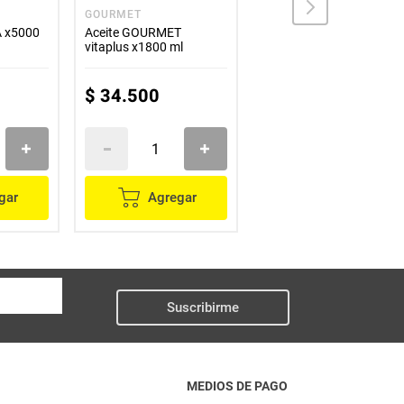
GOURMET
GOURMET
A x5000
Aceite GOURMET
Aceite GOURMET line
vitaplus x1800 ml
x900 ml
$
34
.
500
$
31
.
000
gar
Agregar
Agregar
Suscribirme
MEDIOS DE PAGO