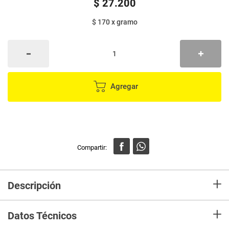
$
27
.
200
$ 170
x
gramo
Agregar
+
Descripción
Controla y dosifica la cantidad de aceite que usas en tus preparaciones.
+
Datos Técnicos