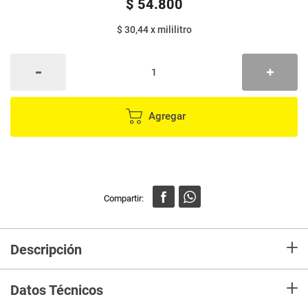
$
54
.
800
$ 30,44
x
mililitro
Agregar
+
Descripción
Con aceite 100% de canola
+
Aceite Gourmet® Canola es un aceite que es excelente fuente de omega
Datos Técnicos
3.
Es un aceite 100% de Canola que te permite freír, sofreír y aderezar esos