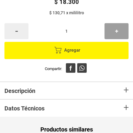
$
18
.
300
$ 130,71
x
mililitro
Agregar
+
Descripción
Aceite de oliva virgen extra español
+
Datos Técnicos
Unidad de
un
Productos similares
medida