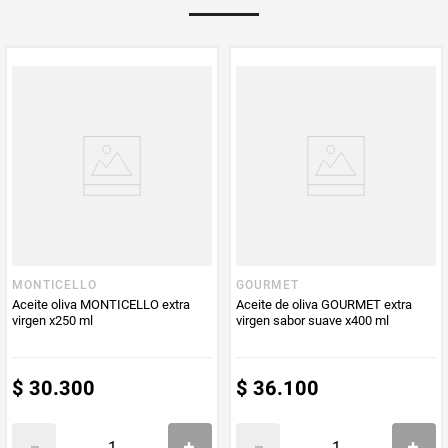
Multiplicador
1
PUM - Medida
140
Peso Neto
140
Producto (kg)
PUM - Unidad
Mililitro
de Medida
MONTICELLO
GOURMET
Aceite oliva MONTICELLO extra
Aceite de oliva GOURMET extra
virgen x250 ml
virgen sabor suave x400 ml
$
30
.
300
$
36
.
100