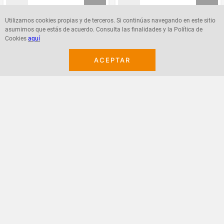
Utilizamos cookies propias y de terceros. Si continúas navegando en este sitio
asumimos que estás de acuerdo. Consulta las finalidades y la Política de
Agregar
Agregar
Cookies
aquí
ACEPTAR
¡Suscribete a nuestro newsletter!
Recibe las ofertas y novedades en tu buzón.
Acepto política de datos, términos y condiciones
Suscribirme