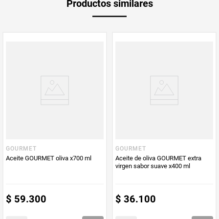
Productos similares
medida
Multiplicador
1
PUM - Medida
200
Peso Neto
200
Producto (kg)
PUM - Unidad
Mililitro
de Medida
GOURMET
GOURMET
Aceite GOURMET oliva x700 ml
Aceite de oliva GOURMET extra
virgen sabor suave x400 ml
$
59
.
300
$
36
.
100