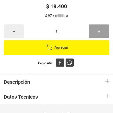
$
19
.
400
$ 97
x
mililitro
Agregar
+
Descripción
En mercaldas compra Aceite de oliva GOURMET extra virgen sabor suave
+
x200 ml
Datos Técnicos
Unidad de
ml