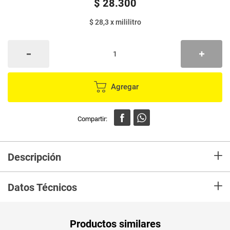
$
28
.
300
$ 28,3
x
mililitro
Agregar
+
Descripción
El aceite CANOLA LIFE es 100% puro de canola, con bajo contenido de
+
grasa saturada. También es fuente natural de Omega 3 y contiene Omega
Datos Técnicos
6 y 9. Además, mantiene el sabor y textura natural de los alimentos,
mientras cuida de su salud.
Unidad de
un
Productos similares
medida