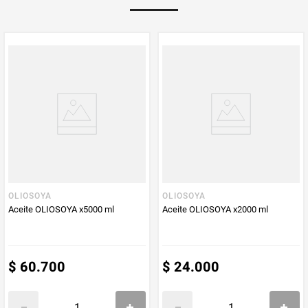
Multiplicador
1
PUM - Medida
1000
Peso Neto
1000
Producto (kg)
PUM - Unidad
Mililitro
de Medida
OLIOSOYA
OLIOSOYA
Aceite OLIOSOYA x5000 ml
Aceite OLIOSOYA x2000 ml
$
60
.
700
$
24
.
000