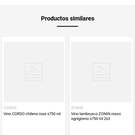
Unidad de
un
Productos similares
medida
Multiplicador
1
PUM - Medida
750
Peso Neto
750
Producto (kg)
PUM - Unidad
Mililitro
de Medida
CORSO
ZONIN
Vino CORSO chileno rose x750 ml
Vino lambrusco ZONIN rosso
ognigiorno x750 ml 2x3