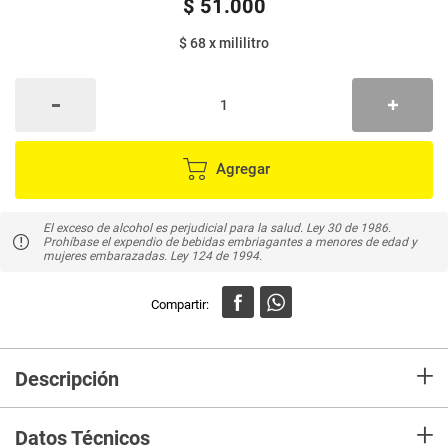
$
51
.
000
$ 68
x
mililitro
Agregar
El exceso de alcohol es perjudicial para la salud. Ley 30 de 1986.
Prohíbase el expendio de bebidas embriagantes a menores de edad y
mujeres embarazadas. Ley 124 de 1994.
+
Descripción
Vino CASTILLO DE LIRIA rosado Vol 12% Alcohol Aroma recuerda a la
+
fresa y despliega una importante gama de notas florales,Sabroso, muy
Datos Técnicos
afrutado y de carácter fresco