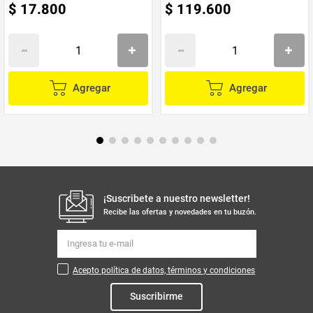
$
17
.
800
$
119
.
600
Agregar
Agregar
¡Suscribete a nuestro newsletter!
Recibe las ofertas y novedades en tu buzón.
Acepto política de datos, términos y condiciones
Suscribirme