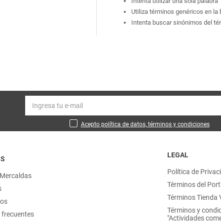
Intenta utilizar una sola palabra
Utiliza términos genéricos en l
Intenta buscar sinónimos del t
Acepto política de datos, términos y condiciones
LEGAL
OS
Política de Privac
 Mercaldas
Términos del Port
s
Términos Tienda V
nos
Términos y condi
 frecuentes
"Actividades come