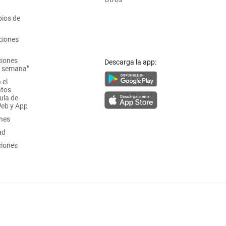
ios de
ciones
ciones
Descarga la app:
a semana"
 el
atos
ula de
Web y App
ones
ad
ciones