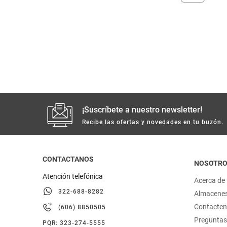
despensa
Arroz
Mantequilla
lácteos y refrigerados
vinos y licores
cuidado del bebé
¡Suscríbete a nuestro newsletter!
mascotas
Recibe las ofertas y novedades en tu buzón.
limpieza
CONTACTANOS
NOSOTR
Atención telefónica
cuidado personal
Acerca de
322-688-8282
Almacene
otros
Contacte
(606) 8850505
Preguntas
PQR: 323-274-5555