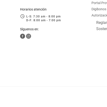
Portal Pr
hogar
Digibonos
Horarios atención
Autorizaci
L-S: 7:30 am - 8:00 pm
tecnología
D-F: 8:00 am - 7:00 pm
Reglam
Sosten
Síguenos en:
moda
deportes
juguetería