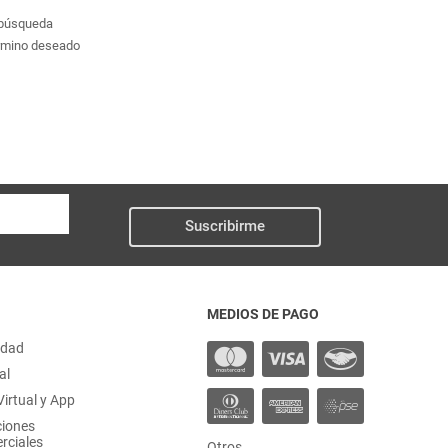
a búsqueda
érmino deseado
Suscribirme
MEDIOS DE PAGO
idad
al
irtual y App
ciones
rciales
Otros