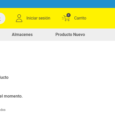
0
Iniciar sesión
Almacenes
Producto Nuevo
0
Ordenar por
Relevancia
productos
ducto
 el momento.
ados