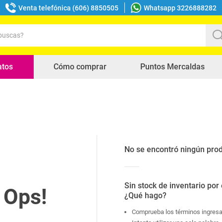
Venta telefónica (606) 8850505
Whatsapp 3226888282
uscas?
s buscados
atos
Cómo comprar
Puntos Mercaldas
No se encontró ningún pro
Sin stock de inventario por
¿Qué hago?
Comprueba los términos ingres