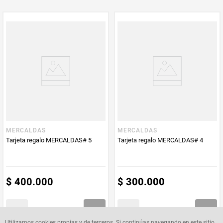
MERCALDAS
MERCALDAS
Tarjeta regalo MERCALDAS# 5
Tarjeta regalo MERCALDAS# 4
$
400
.
000
$
300
.
000
Utilizamos cookies propias y de terceros. Si continúas navegando en este sitio