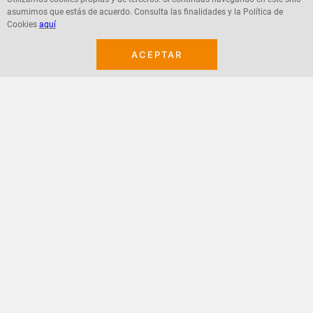
asumimos que estás de acuerdo. Consulta las finalidades y la Política de
Agregar
Agregar
Cookies
aquí
ACEPTAR
¡Suscribete a nuestro newsletter!
Recibe las ofertas y novedades en tu buzón.
Acepto política de datos, términos y condiciones
Suscribirme
+
CONTACTANOS