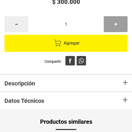
$
300
.
000
Agregar
+
Descripción
¿Ya sabes qué regalar? ¡Queda feliz quien la da y quien la recibe!
+
*TARJETA REGALO POR 300.000*
Datos Técnicos
Unidad de
un
Productos similares
medida