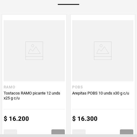
PUM - Unidad
Gramo
de Medida
RAMO
POBS
Tostacos RAMO picante 12 unds
Arepitas POBS 10 unds x30 g c/u
x25 g c/u
$
16
.
200
$
16
.
300