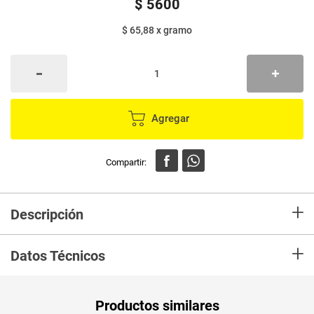
$
5600
$ 65,88
x
gramo
Agregar
+
Descripción
Tajadas PATAKIS queso explosion x85 g
+
Datos Técnicos
Peso Neto
85
Productos similares
Producto (kg)