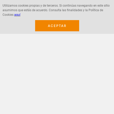
Utilizamos cookies propias y de terceros. Si continúas navegando en este sitio
asumimos que estás de acuerdo. Consulta las finalidades y la Política de
Agregar
Agregar
Cookies
aquí
ACEPTAR
¡Suscribete a nuestro newsletter!
Recibe las ofertas y novedades en tu buzón.
Acepto política de datos, términos y condiciones
Suscribirme
+
CONTACTANOS