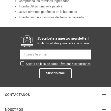
Comprueba los términos ingresados
Intenta utilizar una sola palabra
Utiliza términos genéricos en la búsqueda
Intenta buscar sinónimos del término deseado
¡Suscribete a nuestro newsletter!
Recibe las ofertas y novedades en tu buzón.
Acepto política de datos, términos y condiciones
Suscribirme
+
CONTACTANOS
+
Atención telefónica
NOSOTROS