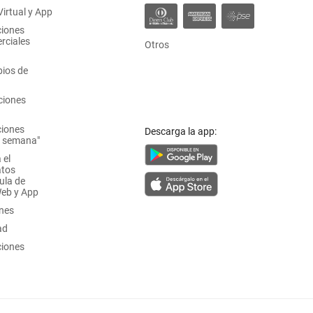
irtual y App
ciones
rciales
Otros
ios de
ciones
ciones
Descarga la app:
a semana"
 el
atos
ula de
Web y App
ones
ad
ciones