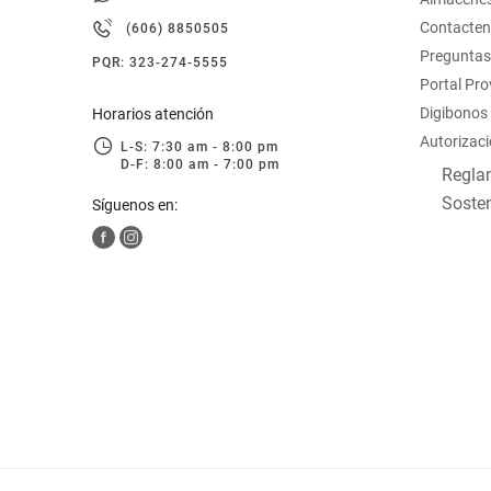
hogar
Contacte
(606) 8850505
Preguntas
PQR: 323-274-5555
tecnología
Portal Pr
Digibonos
Horarios atención
Autorizaci
moda
L-S: 7:30 am - 8:00 pm
D-F: 8:00 am - 7:00 pm
Reglam
Sosten
Síguenos en:
deportes
juguetería