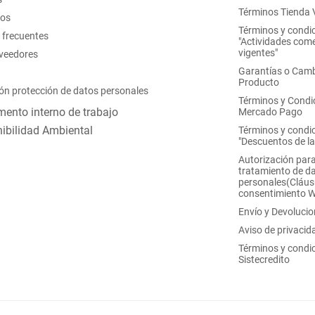
Términos Tienda V
nos
Términos y condi
 frecuentes
"Actividades come
vigentes"
oveedores
Garantías o Camb
Producto
ón protección de datos personales
Términos y Condi
ento interno de trabajo
Mercado Pago
ibilidad Ambiental
Términos y condi
"Descuentos de l
Autorización para
tratamiento de d
personales(Cláus
consentimiento 
Envío y Devoluci
Aviso de privacid
Términos y condi
Sistecredito