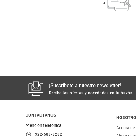
despensa
Arroz
Mantequilla
lácteos y refrigerados
vinos y licores
cuidado del bebé
mascotas
¡Suscríbete a nuestro newsletter!
limpieza
Recibe las ofertas y novedades en tu buzón.
cuidado personal
CONTACTANOS
NOSOTR
otros
Atención telefónica
Acerca de
322-688-8282
Almacene