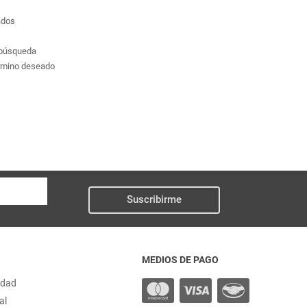
ados
a búsqueda
érmino deseado
Suscribirme
MEDIOS DE PAGO
idad
al