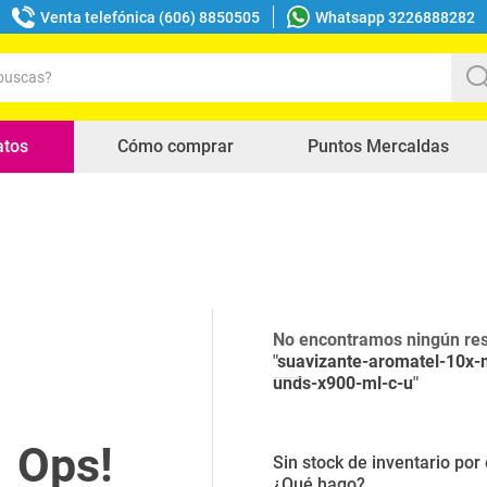
Venta telefónica (606) 8850505
Whatsapp 3226888282
uscas?
s buscados
atos
Cómo comprar
Puntos Mercaldas
No encontramos ningún res
"
suavizante-aromatel-10x
unds-x900-ml-c-u
"
Sin stock de inventario po
¿Qué hago?