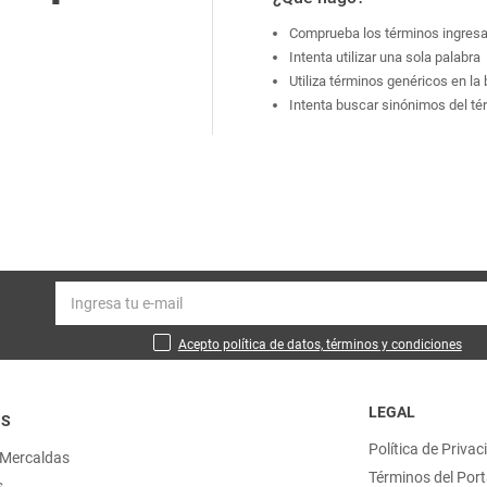
Comprueba los términos ingres
Intenta utilizar una sola palabra
Utiliza términos genéricos en l
Intenta buscar sinónimos del t
Acepto política de datos, términos y condiciones
LEGAL
OS
Política de Privac
 Mercaldas
Términos del Port
s