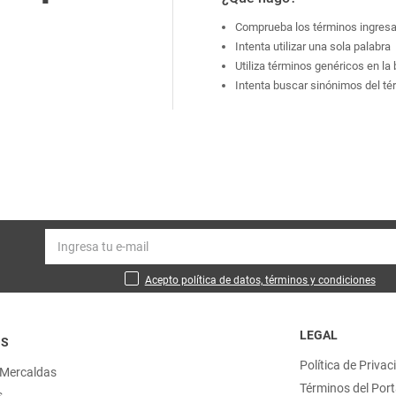
Comprueba los términos ingres
Intenta utilizar una sola palabra
Utiliza términos genéricos en l
Intenta buscar sinónimos del t
Acepto política de datos, términos y condiciones
LEGAL
OS
Política de Privac
 Mercaldas
Términos del Port
s