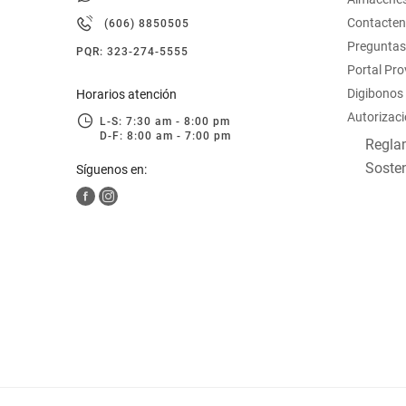
hogar
Contacte
(606) 8850505
Preguntas
PQR: 323-274-5555
tecnología
Portal Pr
Digibonos
Horarios atención
Autorizaci
moda
L-S: 7:30 am - 8:00 pm
D-F: 8:00 am - 7:00 pm
Reglam
Sosten
Síguenos en:
deportes
juguetería