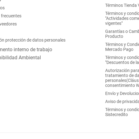
Términos Tienda V
nos
Términos y condi
 frecuentes
"Actividades come
vigentes"
oveedores
Garantías o Camb
Producto
ón protección de datos personales
Términos y Condi
ento interno de trabajo
Mercado Pago
ibilidad Ambiental
Términos y condi
"Descuentos de l
Autorización para
tratamiento de d
personales(Cláus
consentimiento 
Envío y Devoluci
Aviso de privacid
Términos y condi
Sistecredito