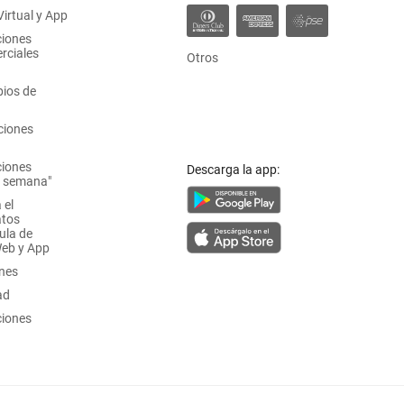
irtual y App
ciones
rciales
Otros
ios de
ciones
ciones
Descarga la app:
a semana"
 el
atos
ula de
Web y App
ones
ad
ciones