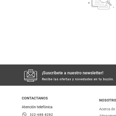
despensa
Mantequilla
Arroz
lácteos y refrigerados
vinos y licores
cuidado del bebé
mascotas
¡Suscríbete a nuestro newsletter!
limpieza
Recibe las ofertas y novedades en tu buzón.
cuidado personal
CONTACTANOS
NOSOTR
otros
Atención telefónica
Acerca de
322-688-8282
Almacene