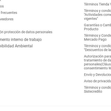
Términos Tienda V
nos
Términos y condi
 frecuentes
"Actividades come
vigentes"
oveedores
Garantías o Camb
Producto
ón protección de datos personales
Términos y Condi
ento interno de trabajo
Mercado Pago
ibilidad Ambiental
Términos y condi
"Descuentos de l
Autorización para
tratamiento de d
personales(Cláus
consentimiento 
Envío y Devoluci
Aviso de privacid
Términos y condi
Sistecredito