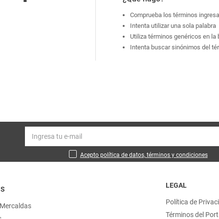
Comprueba los términos ingres
Intenta utilizar una sola palabra
Utiliza términos genéricos en l
Intenta buscar sinónimos del t
Acepto política de datos, términos y condiciones
LEGAL
OS
Política de Privac
 Mercaldas
Términos del Port
s