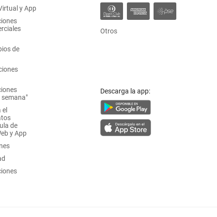
irtual y App
ciones
rciales
Otros
ios de
ciones
ciones
Descarga la app:
a semana"
 el
atos
ula de
Web y App
ones
ad
ciones