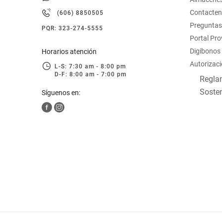
hogar
Contacte
(606) 8850505
Preguntas
PQR: 323-274-5555
tecnología
Portal Pr
Digibonos
Horarios atención
Autorizaci
moda
L-S: 7:30 am - 8:00 pm
D-F: 8:00 am - 7:00 pm
Reglam
Sosten
Síguenos en:
deportes
juguetería