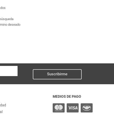
ados
a búsqueda
érmino deseado
Suscribirme
MEDIOS DE PAGO
idad
al