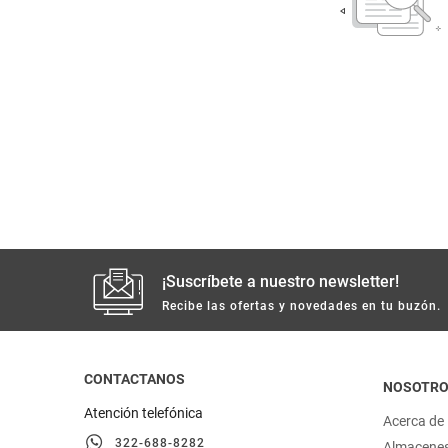
despensa
Mantequilla
Arroz
lácteos y refrigerados
vinos y licores
cuidado del bebé
mascotas
¡Suscríbete a nuestro newsletter!
limpieza
Recibe las ofertas y novedades en tu buzón.
cuidado personal
CONTACTANOS
NOSOTR
otros
Atención telefónica
Acerca de
322-688-8282
Almacene