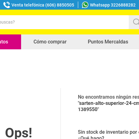
Venta telefónica (606) 8850505
Whatsapp 3226888282
uscas?
s buscados
atos
Cómo comprar
Puntos Mercaldas
No encontramos ningún res
"
sarten-alto-superior-24-cm
1389550
"
Sin stock de inventario po
¿Qué hago?