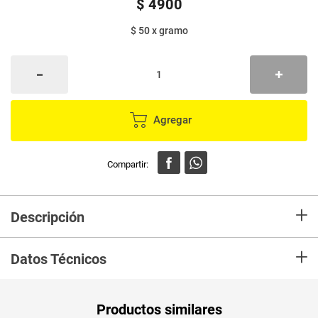
$
4900
$ 50
x
gramo
Agregar
+
Descripción
Ideal para acompañar las comidas, listo para consumir.
+
Datos Técnicos
Unidad de
un
Productos similares
medida