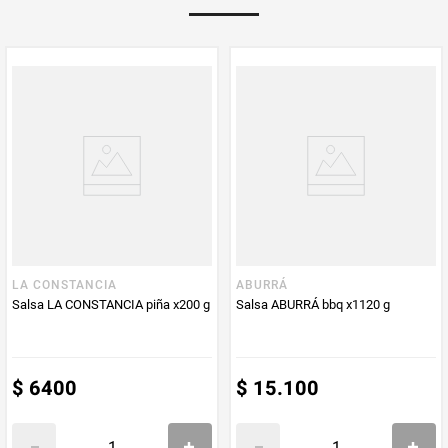
Multiplicador
1
PUM - Medida
98
Peso Neto
98
Producto (kg)
PUM - Unidad
Gramo
de Medida
LA CONSTANCIA
ABURRÁ
Salsa LA CONSTANCIA piña x200 g
Salsa ABURRÁ bbq x1120 g
$
6400
$
15
.
100