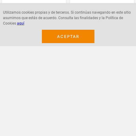
Utilizamos cookies propias y de terceros. Si continúas navegando en este sitio
asumimos que estás de acuerdo. Consulta las finalidades y la Política de
Cookies
aquí
Agregar
Agregar
ACEPTAR
¡Suscribete a nuestro newsletter!
Recibe las ofertas y novedades en tu buzón.
Acepto política de datos, términos y condiciones
Suscribirme