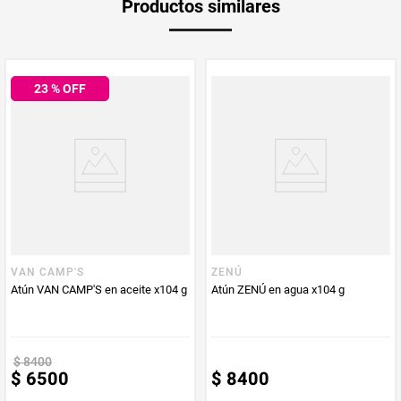
Productos similares
medida
Tip
: Añade a tu ensalada de aguacate y tomate para un
toque delicioso y saludable.
PUM - Medida
84
23
% OFF
Peso Neto
84
Producto (kg)
PUM - Unidad
Gramo
de Medida
VAN CAMP'S
ZENÚ
Atún VAN CAMP'S en aceite x104 g
Atún ZENÚ en agua x104 g
$
8400
$
6500
$
8400