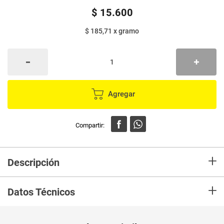
$
15
.
600
$ 185,71
x
gramo
Agregar
+
Descripción
Ideal para quienes disfrutan de sabores intensos
+
Perfecto para tacos, arroz jazmín o galletas saladas
Datos Técnicos
Presentado en lata para una conservación óptima.
Beneficios para tu salud:
Aporta ácidos grasos omega-3,
esenciales para la salud cardiovascular.
Unidad de
gr