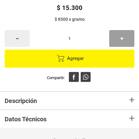
$
15
.
300
$ 8500
x
gramo
Agregar
+
Descripción
En mercaldas compra Rubor compacto MASGLO true blush buscona x1.8
+
g
Datos Técnicos