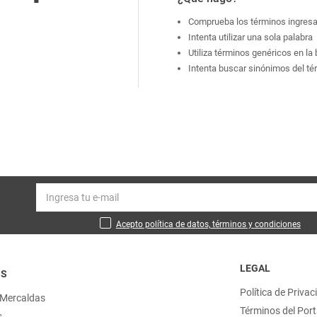
Comprueba los términos ingres
Intenta utilizar una sola palabra
Utiliza términos genéricos en l
Intenta buscar sinónimos del t
Acepto política de datos, términos y condiciones
LEGAL
OS
Política de Privac
 Mercaldas
Términos del Port
s