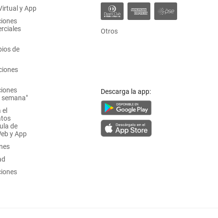
irtual y App
ciones
rciales
Otros
ios de
ciones
ciones
Descarga la app:
a semana"
 el
atos
ula de
Web y App
ones
ad
ciones