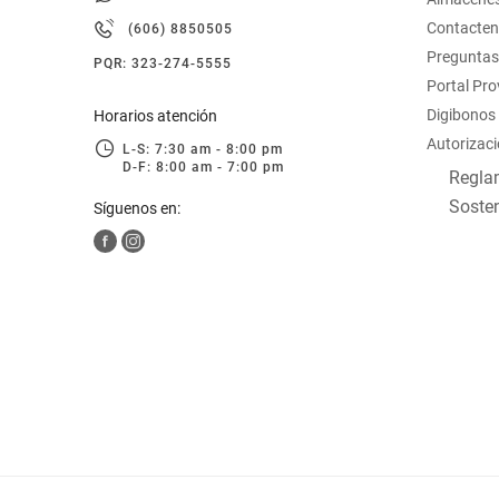
hogar
Contacte
(606) 8850505
Preguntas
PQR: 323-274-5555
tecnología
Portal Pr
Digibonos
Horarios atención
Autorizaci
moda
L-S: 7:30 am - 8:00 pm
D-F: 8:00 am - 7:00 pm
Reglam
Sosten
Síguenos en:
deportes
juguetería