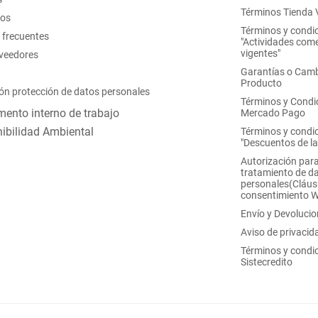
Términos Tienda V
nos
Términos y condi
 frecuentes
"Actividades come
vigentes"
oveedores
Garantías o Camb
Producto
ón protección de datos personales
Términos y Condi
ento interno de trabajo
Mercado Pago
ibilidad Ambiental
Términos y condi
"Descuentos de l
Autorización para
tratamiento de d
personales(Cláus
consentimiento 
Envío y Devoluci
Aviso de privacid
Términos y condi
Sistecredito