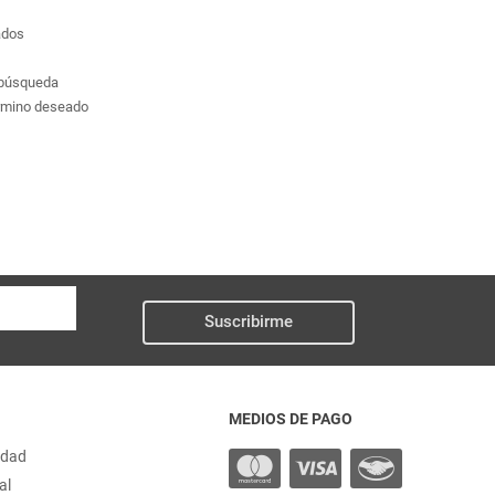
ados
a búsqueda
érmino deseado
Suscribirme
MEDIOS DE PAGO
idad
al