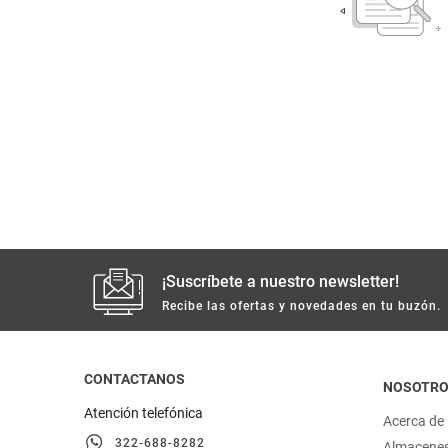
despensa
Arroz
Mantequilla
lácteos y refrigerados
vinos y licores
cuidado del bebé
mascotas
¡Suscríbete a nuestro newsletter!
limpieza
Recibe las ofertas y novedades en tu buzón.
cuidado personal
CONTACTANOS
NOSOTR
otros
Atención telefónica
Acerca de
322-688-8282
Almacene