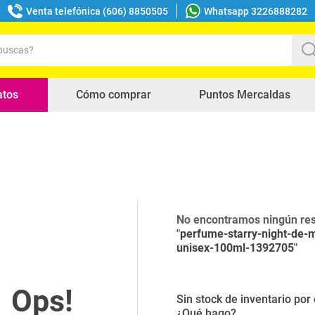
Venta telefónica (606) 8850505
Whatsapp 3226888282
uscas?
s buscados
atos
Cómo comprar
Puntos Mercaldas
No encontramos ningún res
"
perfume-starry-night-de-
unisex-100ml-1392705
"
Sin stock de inventario po
¿Qué hago?