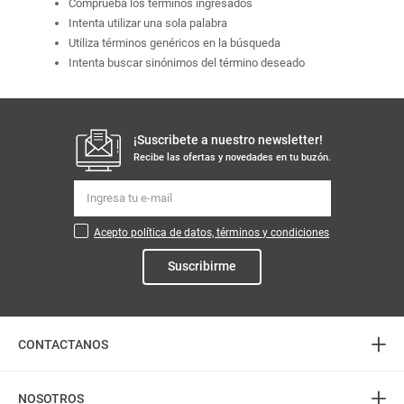
Comprueba los términos ingresados
Intenta utilizar una sola palabra
Utiliza términos genéricos en la búsqueda
Intenta buscar sinónimos del término deseado
¡Suscribete a nuestro newsletter!
Recibe las ofertas y novedades en tu buzón.
Acepto política de datos, términos y condiciones
Suscribirme
+
CONTACTANOS
+
Atención telefónica
NOSOTROS