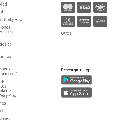
idad
al
irtual y App
ciones
rciales
Otros
ios de
ciones
ciones
Descarga la app:
a semana"
 el
atos
ula de
Web y App
ones
ad
ciones