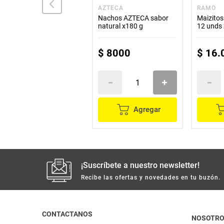
RIOVALLE
AZTECA
RAMO
Pasabocas RIOVALLE
Nachos AZTECA sabor
Maizito
surtida x200 g
natural x180 g
12 unds 
$
3600
$
8000
$
16
.
Agregar
Agregar
¡Suscríbete a nuestro newsletter!
Recibe las ofertas y novedades en tu buzón.
CONTACTANOS
NOSOTR