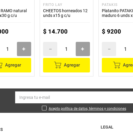
FRITO LAY
PATAKIS
s RAMO natural
CHEETOS horneados 12
Platanito PATAK
x30 g c/u
unds x15 g c/u
maduro 6 unds x
000
$
14
.
700
$
9200
Agregar
Agregar
Agre
Acepto política de datos, términos y condiciones
LEGAL
OS