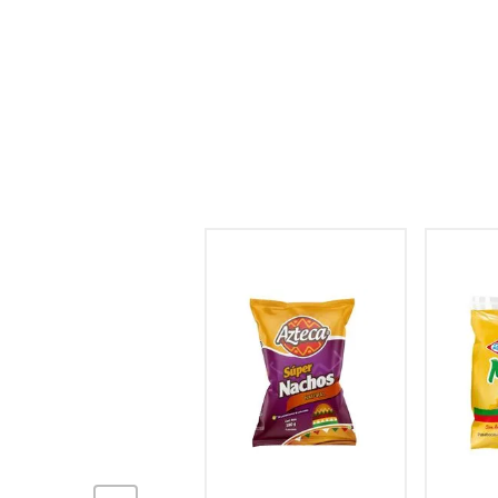
hogar
tecnología
moda
deportes
juguetería