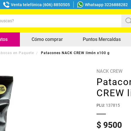
Venta telefónica (606) 8850505
Whatsapp 3226888282
uscas?
s buscados
atos
Cómo comprar
Puntos Mercaldas
bocas en Paquete
Patacones NACK CREW limón x100 g
NACK CREW
Pataco
CREW l
PLU
:
137815
$
9500