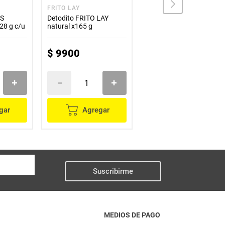
FRITO LAY
YUPI
IS
Detodito FRITO LAY
Crispetas YUPI caramelo
28 g c/u
natural x165 g
x170 g
$
9900
$
5000
gar
Agregar
Agregar
Suscribirme
MEDIOS DE PAGO