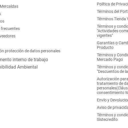
Política de Privac
 Mercaldas
Términos del Port
s
Términos Tienda V
nos
Términos y condi
 frecuentes
"Actividades come
vigentes"
oveedores
Garantías o Camb
Producto
ón protección de datos personales
Términos y Condi
ento interno de trabajo
Mercado Pago
ibilidad Ambiental
Términos y condi
"Descuentos de l
Autorización para
tratamiento de d
personales(Cláus
consentimiento 
Envío y Devoluci
Aviso de privacid
Términos y condi
Sistecredito