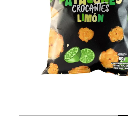
despensa
Arroz
Mantequilla
lácteos y refrigerados
vinos y licores
cuidado del bebé
mascotas
limpieza
cuidado personal
otros