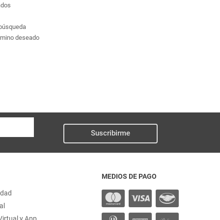
ados
a búsqueda
érmino deseado
Suscribirme
MEDIOS DE PAGO
idad
al
irtual y App