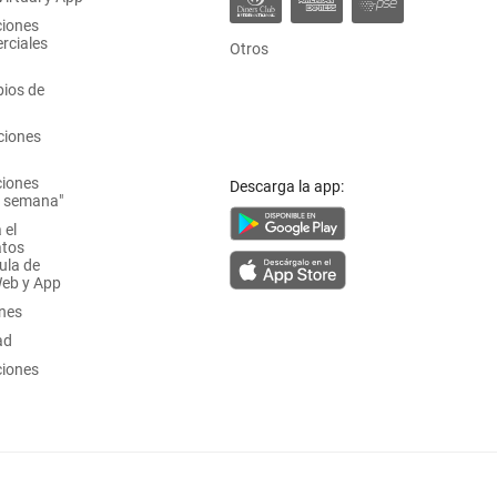
ciones
rciales
Otros
ios de
ciones
ciones
Descarga la app:
a semana"
 el
atos
ula de
Web y App
ones
ad
ciones