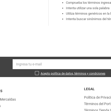
Comprueba los términos ingres
Intenta utilizar una sola palabra
Utiliza términos genéricos en l
Intenta buscar sinónimos del t
Acepto política de datos, términos y condiciones
LEGAL
OS
Política de Privac
 Mercaldas
Términos del Port
s
Términos Tienda V