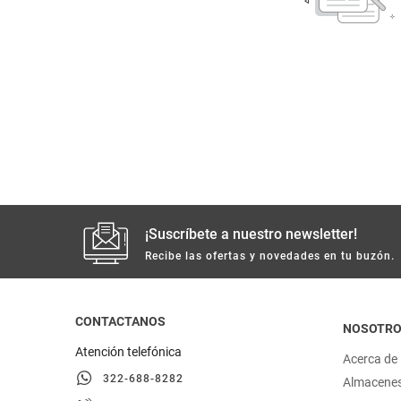
despensa
Arroz
Mantequilla
lácteos y refrigerados
vinos y licores
cuidado del bebé
mascotas
¡Suscríbete a nuestro newsletter!
Recibe las ofertas y novedades en tu buzón.
limpieza
cuidado personal
CONTACTANOS
NOSOTR
Atención telefónica
Acerca de
otros
322-688-8282
Almacene