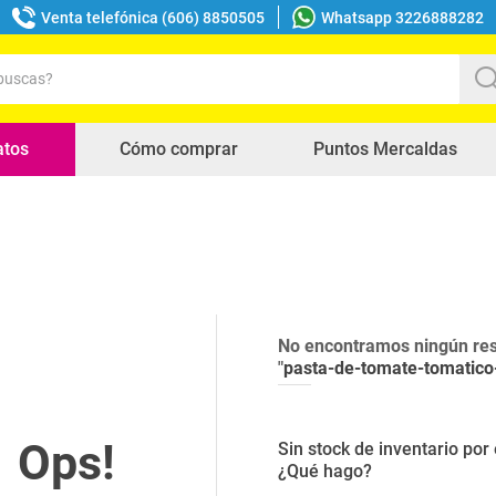
Venta telefónica (606) 8850505
Whatsapp 3226888282
uscas?
s buscados
atos
Cómo comprar
Puntos Mercaldas
No encontramos ningún res
"
pasta-de-tomate-tomatico
Sin stock de inventario po
¿Qué hago?