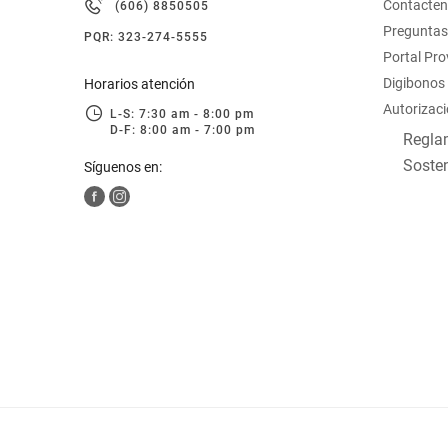
Contacte
(606) 8850505
hogar
Preguntas
PQR: 323-274-5555
Portal Pr
tecnología
Digibonos
Horarios atención
Autorizaci
L-S: 7:30 am - 8:00 pm
D-F: 8:00 am - 7:00 pm
moda
Reglam
Sosten
Síguenos en:
deportes
juguetería