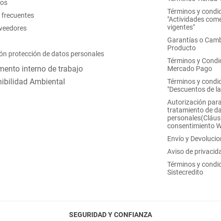
nos
Términos y condi
 frecuentes
"Actividades come
vigentes"
oveedores
Garantías o Camb
Producto
ón protección de datos personales
Términos y Condi
ento interno de trabajo
Mercado Pago
ibilidad Ambiental
Términos y condi
"Descuentos de l
Autorización para
tratamiento de d
personales(Cláus
consentimiento 
Envío y Devoluci
Aviso de privacid
Términos y condi
Sistecredito
SEGURIDAD Y CONFIANZA