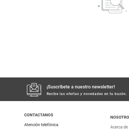
despensa
Mantequilla
Arroz
lácteos y refrigerados
vinos y licores
cuidado del bebé
mascotas
limpieza
¡Suscríbete a nuestro newsletter!
Recibe las ofertas y novedades en tu buzón.
cuidado personal
CONTACTANOS
otros
NOSOTR
Atención telefónica
Acerca de