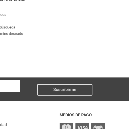
ados
a búsqueda
érmino deseado
Suscribirme
MEDIOS DE PAGO
idad