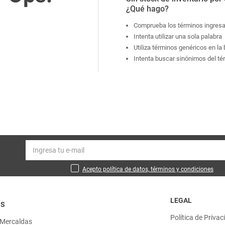
¿Qué hago?
Comprueba los términos ingres
Intenta utilizar una sola palabra
Utiliza términos genéricos en l
Intenta buscar sinónimos del t
Acepto política de datos, términos y condiciones
LEGAL
OS
Política de Privac
 Mercaldas