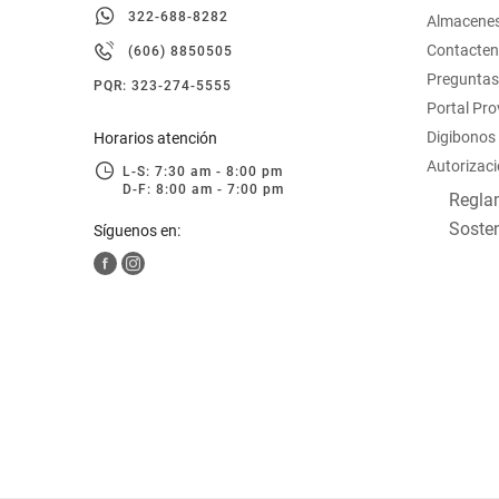
322-688-8282
hogar
Almacene
Contacte
(606) 8850505
Preguntas
tecnología
PQR: 323-274-5555
Portal Pr
Digibonos
Horarios atención
moda
Autorizaci
L-S: 7:30 am - 8:00 pm
D-F: 8:00 am - 7:00 pm
Reglam
deportes
Sosten
Síguenos en:
juguetería