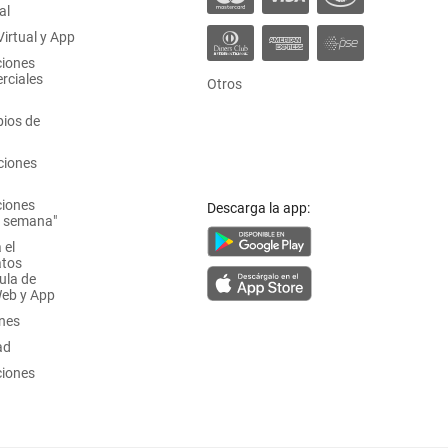
al
irtual y App
ciones
rciales
Otros
ios de
ciones
ciones
Descarga la app:
a semana"
 el
atos
ula de
Web y App
ones
ad
ciones