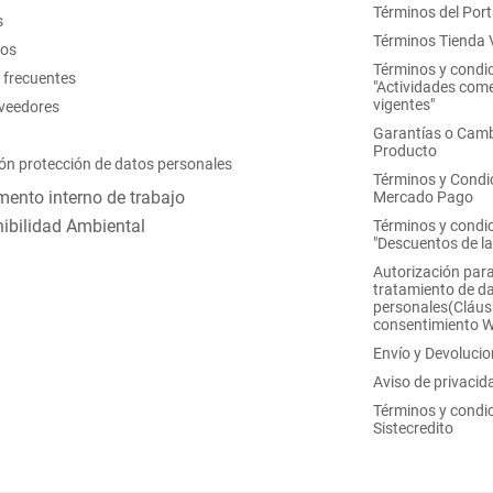
Términos del Port
s
Términos Tienda V
nos
Términos y condi
 frecuentes
"Actividades come
vigentes"
oveedores
Garantías o Camb
Producto
ón protección de datos personales
Términos y Condi
ento interno de trabajo
Mercado Pago
ibilidad Ambiental
Términos y condi
"Descuentos de l
Autorización para
tratamiento de d
personales(Cláus
consentimiento 
Envío y Devoluci
Aviso de privacid
Términos y condi
Sistecredito