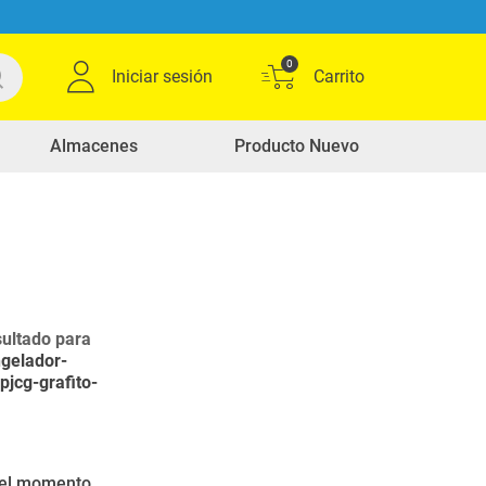
0
Iniciar sesión
Almacenes
Producto Nuevo
ultado para
gelador-
pjcg-grafito-
r el momento.