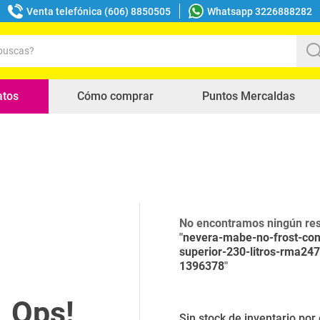
Venta telefónica (606) 8850505
Whatsapp 3226888282
uscas?
s buscados
atos
Cómo comprar
Puntos Mercaldas
No encontramos ningún res
"
nevera-mabe-no-frost-con
superior-230-litros-rma247
1396378
"
Sin stock de inventario po