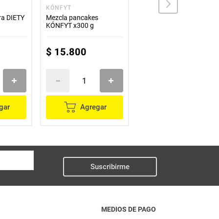
KÓNFYT
KÓNFYT
ra DIETY
Mezcla pancakes
Mermelada KÓNFYT de
KÓNFYT x300 g
frutos rojos x250 g
$
15
.
800
$
18
.
700
gar
Agregar
Agregar
Suscribirme
MEDIOS DE PAGO