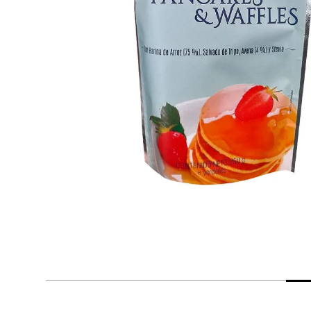
despensa
Arroz
Mantequilla
lácteos y refrigerados
vinos y licores
cuidado del bebé
mascotas
limpieza
cuidado personal
otros