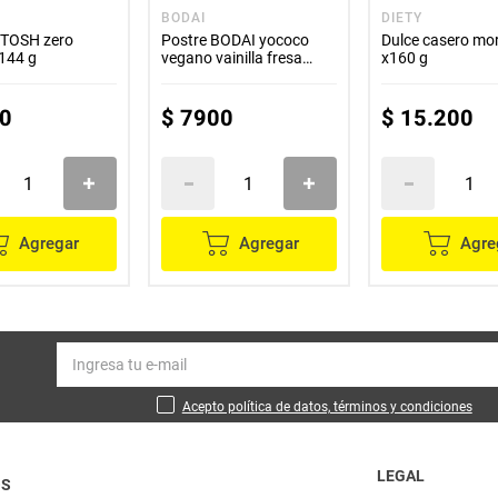
BODAI
DIETY
 TOSH zero
Postre BODAI yococo
Dulce casero mo
144 g
vegano vainilla fresa
x160 g
x140 g
0
$
7900
$
15
.
200
Agregar
Agregar
Agre
Acepto política de datos, términos y condiciones
LEGAL
OS