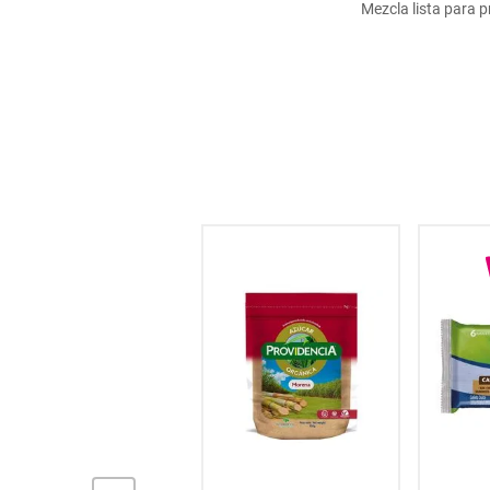
Mezcla lista para p
hogar
tecnología
moda
deportes
juguetería