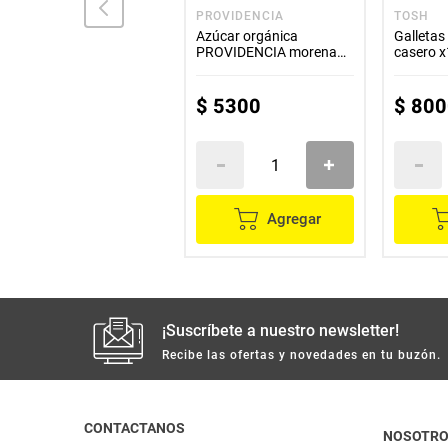
DIETY
PROVIDENCIA
TOSH
Mentas DIETY sin azúcar
Azúcar orgánica
Galletas
x50 g
PROVIDENCIA morena
casero x
x850 g
$
6000
$
5300
$
800
Agregar
Agregar
¡Suscríbete a nuestro newsletter!
Recibe las ofertas y novedades en tu buzón.
CONTACTANOS
NOSOTR