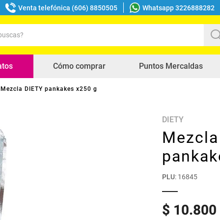
Venta telefónica (606) 8850505
Whatsapp 3226888282
uscas?
s buscados
atos
Cómo comprar
Puntos Mercaldas
Mezcla DIETY pankakes x250 g
DIETY
Mezcla
pankak
PLU
:
16845
$
10
.
800