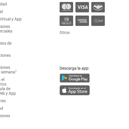
idad
al
irtual y App
ciones
rciales
Otros
ios de
ciones
ciones
Descarga la app:
a semana"
 el
atos
ula de
Web y App
ones
ad
ciones