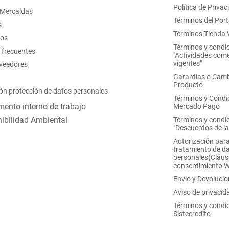
Política de Privac
 Mercaldas
Términos del Port
s
Términos Tienda V
nos
Términos y condi
 frecuentes
"Actividades come
vigentes"
oveedores
Garantías o Camb
Producto
ón protección de datos personales
Términos y Condi
ento interno de trabajo
Mercado Pago
ibilidad Ambiental
Términos y condi
"Descuentos de l
Autorización para
tratamiento de d
personales(Cláus
consentimiento 
Envío y Devoluci
Aviso de privacid
Términos y condi
Sistecredito