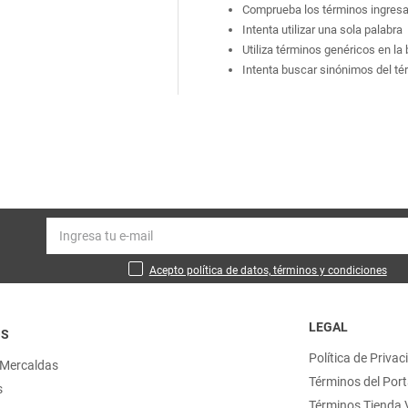
Comprueba los términos ingres
Intenta utilizar una sola palabra
Utiliza términos genéricos en l
Intenta buscar sinónimos del t
Acepto política de datos, términos y condiciones
LEGAL
OS
Política de Privac
 Mercaldas
Términos del Port
s
Términos Tienda V