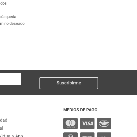
ados
a búsqueda
érmino deseado
Suscribirme
MEDIOS DE PAGO
idad
al
irtual y App