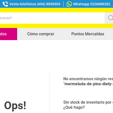
Venta telefónica (606) 8850505
Whatsapp 3226888282
uscas?
s buscados
atos
Cómo comprar
Puntos Mercaldas
No encontramos ningún res
"
mermelada-de-pina-diety-
Sin stock de inventario po
¿Qué hago?