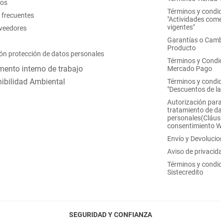
nos
Términos y condi
 frecuentes
"Actividades come
vigentes"
oveedores
Garantías o Camb
Producto
ón protección de datos personales
Términos y Condi
ento interno de trabajo
Mercado Pago
ibilidad Ambiental
Términos y condi
"Descuentos de l
Autorización para
tratamiento de d
personales(Cláus
consentimiento 
Envío y Devoluci
Aviso de privacid
Términos y condi
Sistecredito
SEGURIDAD Y CONFIANZA