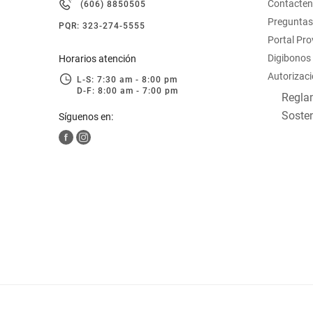
Contacte
(606) 8850505
hogar
Preguntas
PQR: 323-274-5555
Portal Pr
tecnología
Digibonos
Horarios atención
Autorizaci
L-S: 7:30 am - 8:00 pm
D-F: 8:00 am - 7:00 pm
moda
Reglam
Sosten
Síguenos en:
deportes
juguetería