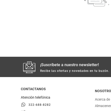
despensa
Arroz
Mantequilla
lácteos y refrigerados
vinos y licores
cuidado del bebé
mascotas
¡Suscríbete a nuestro newsletter!
Recibe las ofertas y novedades en tu buzón.
limpieza
cuidado personal
CONTACTANOS
NOSOTR
Atención telefónica
Acerca de
otros
322-688-8282
Almacene