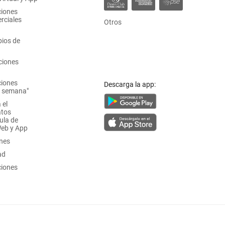
ciones
rciales
Otros
ios de
ciones
ciones
Descarga la app:
a semana"
 el
atos
ula de
Web y App
ones
ad
ciones