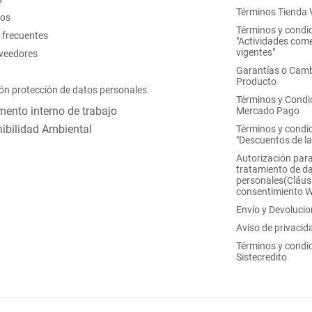
Términos Tienda V
nos
Términos y condi
 frecuentes
"Actividades come
vigentes"
oveedores
Garantías o Camb
Producto
ón protección de datos personales
Términos y Condi
ento interno de trabajo
Mercado Pago
ibilidad Ambiental
Términos y condi
"Descuentos de l
Autorización para
tratamiento de d
personales(Cláus
consentimiento 
Envío y Devoluci
Aviso de privacid
Términos y condi
Sistecredito