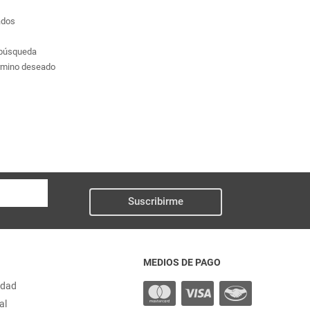
ados
a búsqueda
érmino deseado
Suscribirme
MEDIOS DE PAGO
idad
al