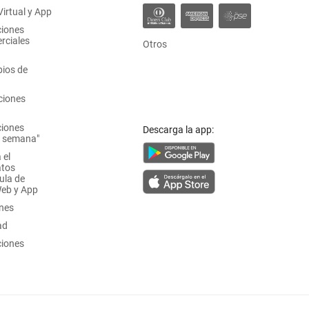
irtual y App
ciones
rciales
Otros
ios de
ciones
ciones
Descarga la app:
a semana"
 el
atos
ula de
Web y App
ones
ad
ciones