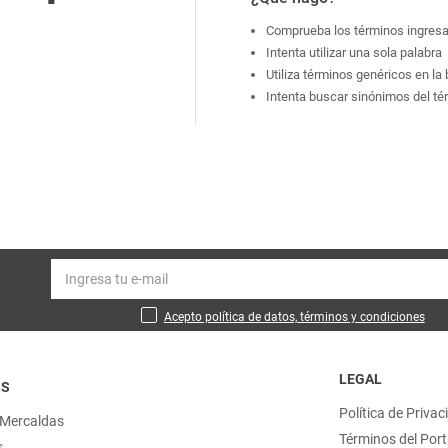
Comprueba los términos ingres
Intenta utilizar una sola palabra
Utiliza términos genéricos en l
Intenta buscar sinónimos del t
Acepto política de datos, términos y condiciones
LEGAL
OS
Política de Privac
 Mercaldas
Términos del Port
s