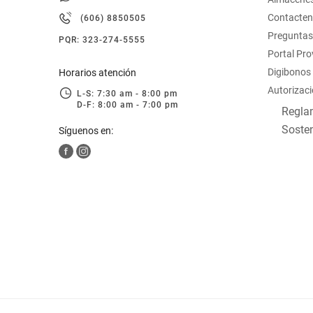
hogar
Contacte
(606) 8850505
Preguntas
PQR: 323-274-5555
tecnología
Portal Pr
Digibonos
Horarios atención
Autorizaci
moda
L-S: 7:30 am - 8:00 pm
D-F: 8:00 am - 7:00 pm
Reglam
Sosten
Síguenos en:
deportes
juguetería