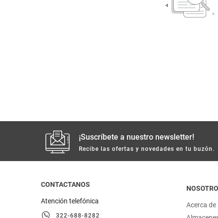
despensa
Arroz
Mantequilla
lácteos y refrigerados
vinos y licores
cuidado del bebé
mascotas
¡Suscríbete a nuestro newsletter!
limpieza
Recibe las ofertas y novedades en tu buzón.
cuidado personal
CONTACTANOS
NOSOTR
otros
Atención telefónica
Acerca de
322-688-8282
Almacene