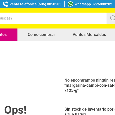
Venta telefónica (606) 8850505
Whatsapp 3226888282
uscas?
s buscados
atos
Cómo comprar
Puntos Mercaldas
No encontramos ningún res
"
margarina-campi-con-sal-
x125-g
"
Sin stock de inventario po
¿Qué hago?